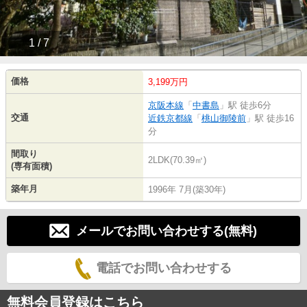
1 / 7
価格
3,199万円
京阪本線
「
中書島
」駅 徒歩6分
交通
近鉄京都線
「
桃山御陵前
」駅 徒歩16
分
間取り
2LDK(70.39㎡)
(専有面積)
築年月
1996年 7月(築30年)
メールでお問い合わせする(無料)
電話でお問い合わせする
無料会員登録はこちら