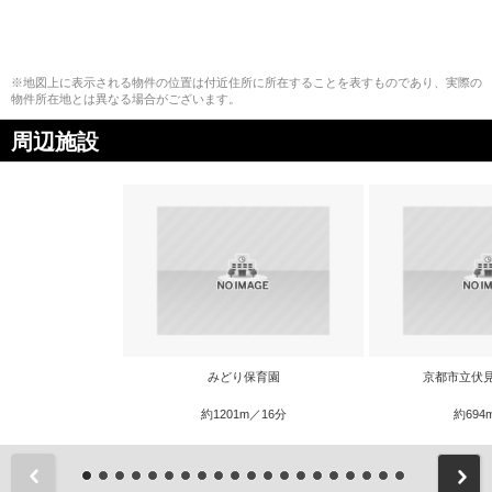
※地図上に表示される物件の位置は付近住所に所在することを表すものであり、実際の
物件所在地とは異なる場合がございます。
周辺施設
みどり保育園
京都市立伏
約1201m／16分
約694
前