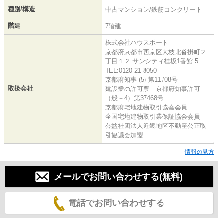
種別/構造
中古マンション/鉄筋コンクリート
階建
7階建
株式会社ハウスポート
京都府京都市西京区大枝北沓掛町２
丁目１２ サンシティ桂坂1番館 5
TEL:0120-21-8050
京都府知事 (5) 第11708号
取扱会社
建設業の許可票 京都府知事許可
（般－4）第37468号
京都府宅地建物取引協会会員
全国宅地建物取引業保証協会会員
公益社団法人近畿地区不動産公正取
引協議会加盟
情報の見方
メールでお問い合わせする(無料)
電話でお問い合わせする