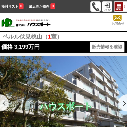
0
0
検討リスト
最近見た物件
お問合せ
ペルル伏見桃山（
1
室）
価格
3,199万円
販売情報を確認