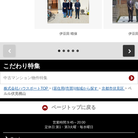
伊豆田 晴保
伊豆田
前
こだわり特集
中古マンション物件特集
株式会社ハウスポートTOP
>
(居住用(売買))地域から探す
>
京都市伏見区
>
ペ
ルル伏見桃山
ページトップに戻る
営業時間:9:45～20:00
定休日:第1・第3火曜・毎水曜日