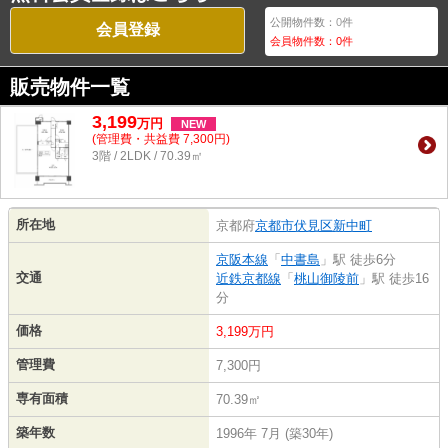
公開物件数：
0
件
会員登録
会員物件数：
0
件
販売物件一覧
3,199
万
円
NEW
(管理費・共益費 7,300円)
3階 / 2LDK / 70.39㎡
所在地
京都府
京都市伏見区
新中町
京阪本線
「
中書島
」駅 徒歩6分
交通
近鉄京都線
「
桃山御陵前
」駅 徒歩16
分
価格
3,199万円
管理費
7,300円
専有面積
70.39㎡
築年数
1996年 7月 (築30年)