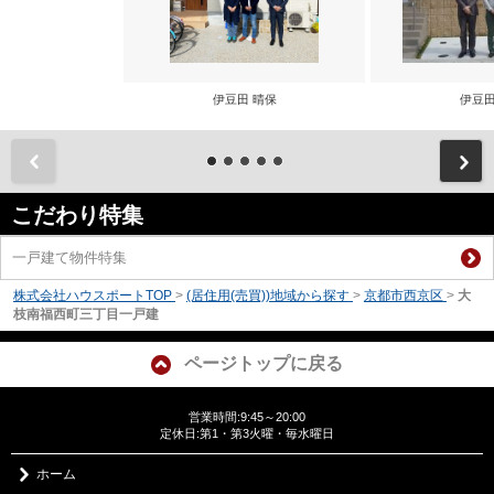
伊豆田 晴保
伊豆田
前
こだわり特集
一戸建て物件特集
株式会社ハウスポートTOP
>
(居住用(売買))地域から探す
>
京都市西京区
>
大
枝南福西町三丁目一戸建
ページトップに戻る
営業時間:9:45～20:00
定休日:第1・第3火曜・毎水曜日
ホーム