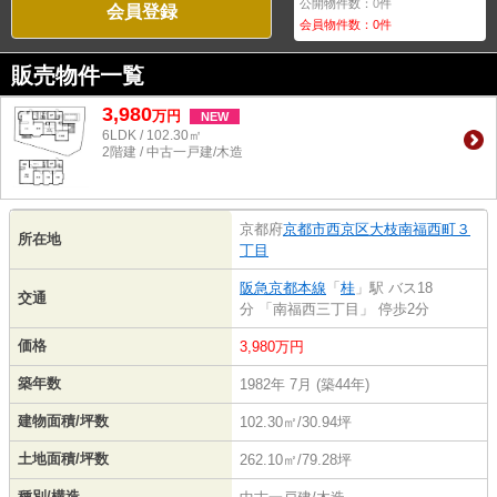
公開物件数：
0
件
会員登録
会員物件数：
0
件
販売物件一覧
3,980
万
円
NEW
6LDK / 102.30㎡
2階建 / 中古一戸建/木造
京都府
京都市西京区
大枝南福西町３
所在地
丁目
阪急京都本線
「
桂
」駅 バス18
交通
分 「南福西三丁目」 停歩2分
価格
3,980万円
築年数
1982年 7月 (築44年)
建物面積/坪数
102.30㎡/30.94坪
土地面積/坪数
262.10㎡/79.28坪
種別/構造