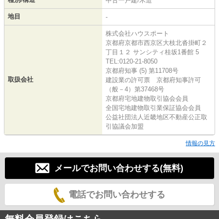
中古一戸建/木造
地目
-
株式会社ハウスポート
京都府京都市西京区大枝北沓掛町２
丁目１２ サンシティ桂坂1番館 5
TEL:0120-21-8050
京都府知事 (5) 第11708号
取扱会社
建設業の許可票 京都府知事許可
（般－4）第37468号
京都府宅地建物取引協会会員
全国宅地建物取引業保証協会会員
公益社団法人近畿地区不動産公正取
引協議会加盟
情報の見方
メールでお問い合わせする(無料)
電話でお問い合わせする