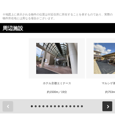
※地図上に表示される物件の位置は付近住所に所在することを表すものであり、実際の
物件所在地とは異なる場合がございます。
周辺施設
ホテル京都エミナース
マルシゲ
約1500m／19分
約753
前