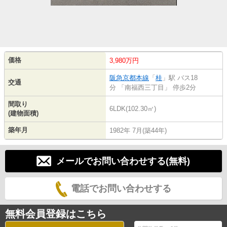
価格
3,980万円
阪急京都本線
「
桂
」駅 バス18
交通
分 「南福西三丁目」 停歩2分
間取り
6LDK(102.30㎡)
(建物面積)
築年月
1982年 7月(築44年)
メールでお問い合わせする(無料)
電話でお問い合わせする
無料会員登録はこちら