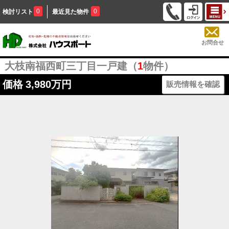
0
0
検討リスト
最近見た物件
お問合せ
大枝南福西町三丁目一戸建（
1
物件）
価格
3,980万円
販売情報を確認