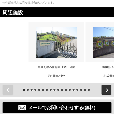
物件所在地とは異なる場合がございます。
周辺施設
亀岡あゆみ保育園 上西山分園
亀岡あゆ
約438m／6分
約1256
前
メールでお問い合わせする(無料)