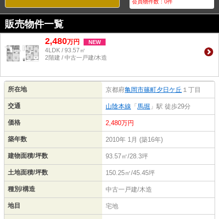
会員物件数：
0
件
販売物件一覧
2,480
万
円
NEW
4LDK / 93.57㎡
2階建 / 中古一戸建/木造
所在地
京都府
亀岡市
篠町夕日ケ丘
１丁目
交通
山陰本線
「
馬堀
」駅 徒歩29分
価格
2,480万円
築年数
2010年 1月 (築16年)
建物面積/坪数
93.57㎡/28.3坪
土地面積/坪数
150.25㎡/45.45坪
種別/構造
中古一戸建/木造
地目
宅地