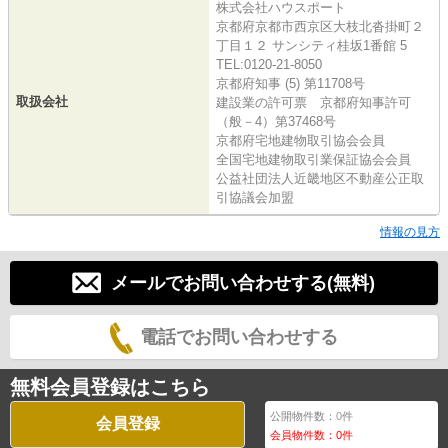
株式会社ハウスポート
京都府京都市西京区大枝北沓掛町２
丁目１２ サンシティ桂坂1番館 5
TEL:0120-21-8050
京都府知事 (5) 第11708号
取扱会社
建設業の許可票 京都府知事許可
（般－4）第37468号
京都府宅地建物取引協会会員
全国宅地建物取引業保証協会会員
公益社団法人近畿地区不動産公正取
引協議会加盟
情報の見方
メールでお問い合わせする(無料)
電話でお問い合わせする
無料会員登録はこちら
公開物件数：
0
件
会員登録
会員物件数：
0
件