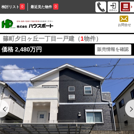
0
0
検討リスト
最近見た物件
お問合せ
篠町夕日ヶ丘一丁目一戸建（
1
物件）
価格
2,480万円
販売情報を確認