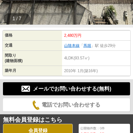
1 / 7
価格
2,480万円
交通
山陰本線
「
馬堀
」駅 徒歩29分
間取り
4LDK(93.57㎡)
(建物面積)
築年月
2010年 1月(築16年)
メールでお問い合わせする(無料)
電話でお問い合わせする
無料会員登録はこちら
公開物件数：
0
件
会員登録