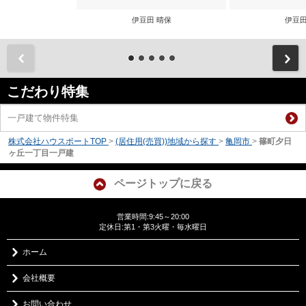
伊豆田 晴保
伊豆田
前
こだわり特集
一戸建て物件特集
株式会社ハウスポートTOP
>
(居住用(売買))地域から探す
>
亀岡市
>
篠町夕日
ヶ丘一丁目一戸建
ページトップに戻る
営業時間:9:45～20:00
定休日:第1・第3火曜・毎水曜日
ホーム
会社概要
お問い合わせ