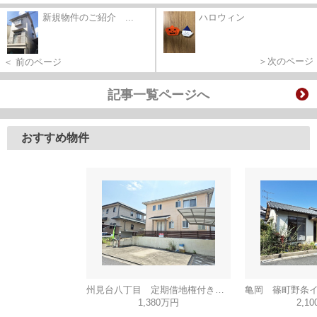
新規物件のご紹介 ...
ハロウィン
＞次のページ
＜ 前のページ
記事一覧ページへ
おすすめ物件
州見台八丁目 定期借地権付き一戸建
1,380万円
2,1