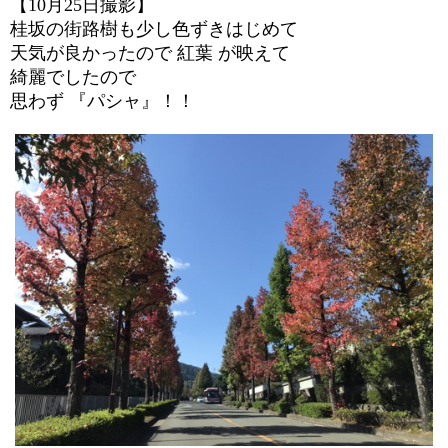
【10
月25日撮影】
桂坂の街路樹も少し色ずきはじめて
天気が良かったので 紅葉 が映えて
綺麗でしたので
思わず 『パシャ』！！