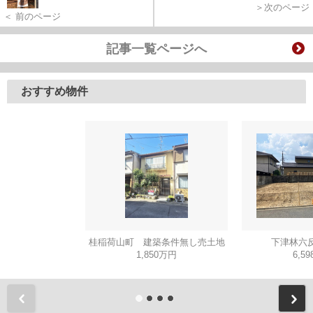
＞次のページ
＜ 前のページ
記事一覧ページへ
おすすめ物件
桂稲荷山町 建築条件無し売土地
下津林六反
1,850万円
6,5