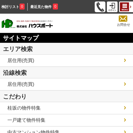
0
0
検討リスト
最近見た物件
お問合せ
サイトマップ
エリア検索
居住用(売買)
沿線検索
居住用(売買)
こだわり
桂坂の物件特集
一戸建て物件特集
中古マンション物件特集