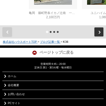
亀岡 篠町野条イカノ辻南 一戸建
ユニハイム
2,100万円
1,0
株式会社ハウスポートTOP
>
ブログ記事一覧
>
K36
ページトップに戻る
営業時間:9:45～20:00
定休日:第1・第3火曜・毎水曜日
ホーム
会社概要
お問い合わせ
PCサイト