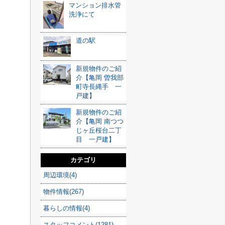
マンション排水管
洗浄にて
道の駅
新規物件のご紹
介【亀岡 曽我部
町寺長縄手 一
戸建】
新規物件のご紹
介【亀岡 南つつ
じヶ丘桜台二丁
目 一戸建】
カテゴリ
周辺環境(4)
物件情報(267)
暮らしの情報(4)
スタッフコメント(1281)