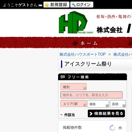
ようこそ
ゲスト
さん
株式会社ハウスポートTOP
>
株式会社
アイスクリーム祭り
種別
エリア| 駅
価格
面積
-
件該当
掲載物件数
件