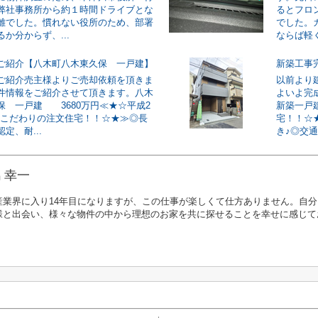
弊社事務所から約１時間ドライブとな
るとフロ
離でした。慣れない役所のため、部署
でした。
か分からず、...
ならば軽く
ご紹介【八木町八木東久保 一戸建】
新築工事
ご紹介売主様よりご売却依頼を頂きま
以前より
件情報をご紹介させて頂きます。八木
よいよ完
保 一戸建 3680万円≪★☆平成2
新築一戸
築 こだわりの注文住宅！！☆★≫◎長
宅！！☆
定、耐...
き♪◎交通
 幸一
産業界に入り14年目になりますが、この仕事が楽しくて仕方ありません。自
様と出会い、様々な物件の中から理想のお家を共に探せることを幸せに感じ