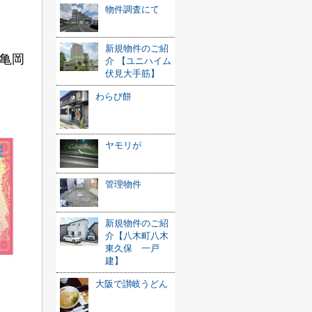
物件調査にて
新規物件のご紹
亀岡
介 【ユニハイム
伏見大手筋】
わらび餅
ヤモリが
管理物件
新規物件のご紹
介【八木町八木
東久保 一戸
建】
大阪で讃岐うどん