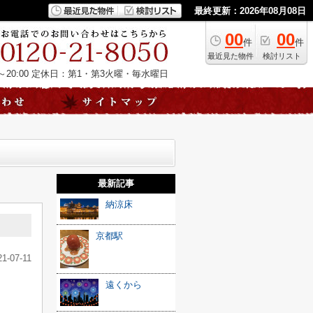
最終更新：2026年08月08日
00
00
件
件
最近見た物件
検討リスト
20:00
定休日：第1・第3火曜・毎水曜日
最新記事
納涼床
京都駅
21-07-11
遠くから