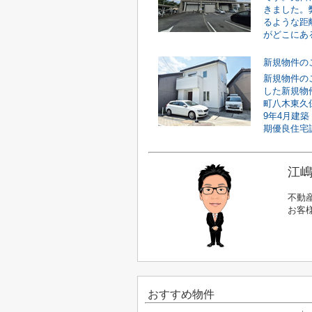
きました。
るような距
がどこにある
新規物件の
新規物件の
した新規物
町八木東久
9年4月建
期優良住宅認
江嶋
不動
お客
おすすめ物件