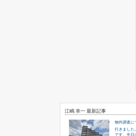
江嶋 幸一 最新記事
物件調査に
行きました
です。先日