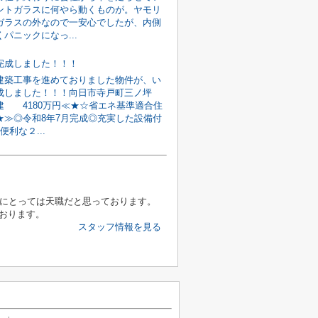
ントガラスに何やら動くものが。ヤモリ
ガラスの外なので一安心でしたが、内側
パニックになっ...
完成しました！！！
建築工事を進めておりました物件が、い
成しました！！！向日市寺戸町三ノ坪
建 4180万円≪★☆省エネ基準適合住
★≫◎令和8年7月完成◎充実した設備付
便利な２...
分にとっては天職だと思っております。
ております。
スタッフ情報を見る