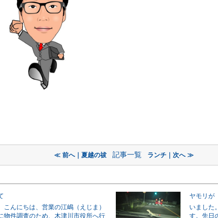
記事一覧
≪ 前へ｜夏越の祓
ランチ｜次へ ≫
て
ヤモリが
。こんにちは、営業の江嶋（えじま）
いました
に物件調査のため、木津川市役所へ行
す。先日