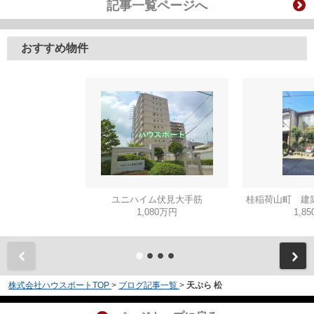
記事一覧ページへ
おすすめ物件
ユニハイム伏見大手筋
桂稲荷山町 建
1,080万円
1,8
株式会社ハウスポートTOP
>
ブログ記事一覧
>
天ぷら 松