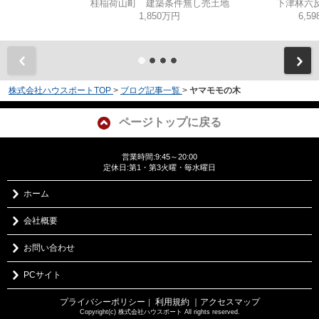
桂稲荷山町 建築条件無し売土地
下津林六反
1,850万円
6,5
株式会社ハウスポートTOP
>
ブログ記事一覧
>
ヤマモモの木
ページトップに戻る
営業時間:9:45～20:00
定休日:第1・第3火曜・毎水曜日
ホーム
会社概要
お問い合わせ
PCサイト
プライバシーポリシー
利用規約
｜アクセスマップ
｜
Copyright(c) 株式会社ハウスポート All rights reserved.