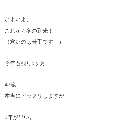
いよいよ、
これから冬の到来！！
（寒いのは苦手です。）
今年も残り
1
ヶ月
47
歳
本当にビックリしますが
1
年が早い。