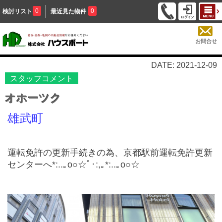
0
0
検討リスト
最近見た物件
お問合せ
DATE: 2021-12-09
スタッフコメント
オホーツク
雄武町
運転免許の更新手続きの為、京都駅前運転免許更新
センターへ*:..｡o○☆ﾟ･:,｡*:..｡o○☆