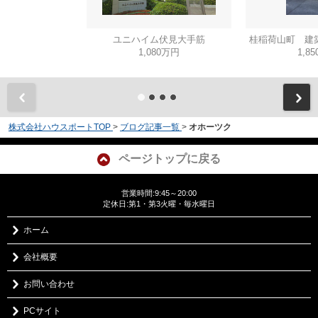
ユニハイム伏見大手筋
桂稲荷山町 建
1,080万円
1,8
株式会社ハウスポートTOP
>
ブログ記事一覧
>
オホーツク
ページトップに戻る
営業時間:9:45～20:00
定休日:第1・第3火曜・毎水曜日
ホーム
会社概要
お問い合わせ
PCサイト