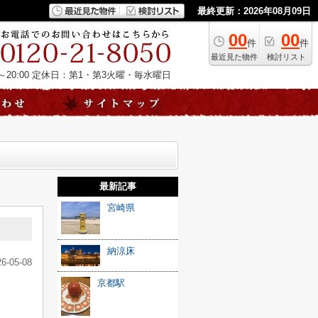
最終更新：2026年08月09日
00
00
件
件
最近見た物件
検討リスト
20:00
定休日：第1・第3火曜・毎水曜日
最新記事
宮崎県
納涼床
26-05-08
京都駅