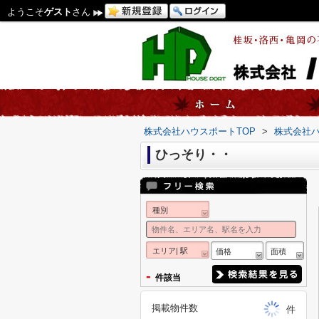
ようこそ
ゲスト
さん
株式会社ハウスポートTOP
>
株式会社
ひっそり・・
種別
エリア| 駅
価格
面積
-
件該当
掲載物件数
件