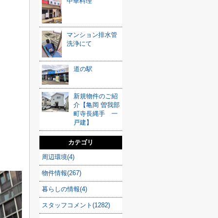
中華料理
マンション排水管
洗浄にて
道の駅
新規物件のご紹
介【亀岡 曽我部
町寺長縄手 一
戸建】
カテゴリ
周辺環境(4)
物件情報(267)
暮らしの情報(4)
スタッフコメント(1282)