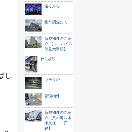
遠くから
物件調査にて
新規物件のご紹
介 【ユニハイム
伏見大手筋】
わらび餅
ばし
ヤモリが
管理物件
新規物件のご紹
介【八木町八木
東久保 一戸
建】