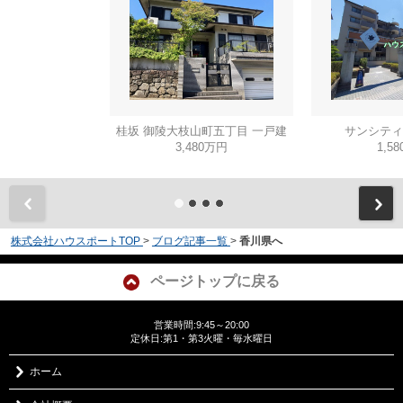
桂坂 御陵大枝山町五丁目 一戸建
サンシティ
3,480万円
1,5
株式会社ハウスポートTOP
>
ブログ記事一覧
>
香川県へ
ページトップに戻る
営業時間:9:45～20:00
定休日:第1・第3火曜・毎水曜日
ホーム