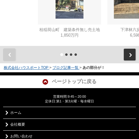
桂稲荷山町 建築条件無し売土地
下津林六反
1,850万円
6,5
株式会社ハウスポートTOP
>
ブログ記事一覧
>
あの部分が！
ページトップに戻る
営業時間:9:45～20:00
定休日:第1・第3火曜・毎水曜日
ホーム
会社概要
お問い合わせ