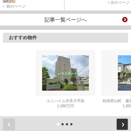
＞次のページ
＜ 前のページ
記事一覧ページへ
おすすめ物件
ユニハイム伏見大手筋
桂稲荷山町 建
1,080万円
1,8