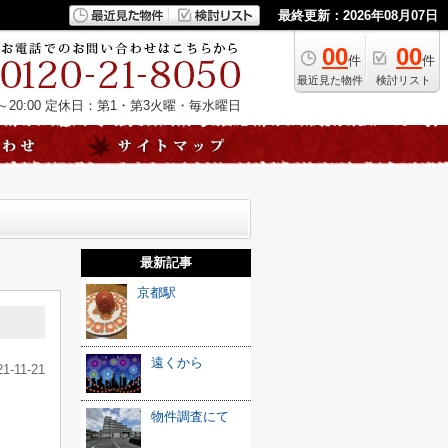
最終更新：2026年08月07日
00
00
件
件
最近見た物件
検討リスト
20:00
定休日：第1・第3火曜・毎水曜日
最新記事
京都駅
遠くから
21-11-21
物件調査にて