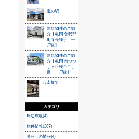
道の駅
新規物件のご紹
介【亀岡 曽我部
町寺長縄手 一
戸建】
新規物件のご紹
介【亀岡 南つつ
じヶ丘桜台二丁
目 一戸建】
心斎橋で
カテゴリ
周辺環境(4)
物件情報(267)
暮らしの情報(4)