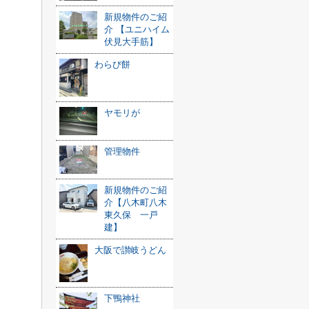
新規物件のご紹
介 【ユニハイム
伏見大手筋】
わらび餅
ヤモリが
管理物件
新規物件のご紹
介【八木町八木
東久保 一戸
建】
大阪で讃岐うどん
下鴨神社