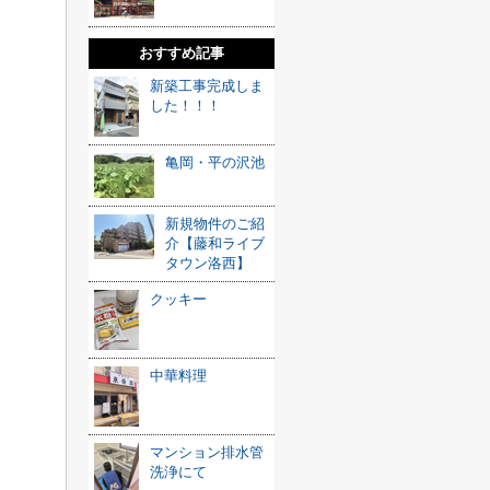
おすすめ記事
新築工事完成しま
した！！！
亀岡・平の沢池
新規物件のご紹
介【藤和ライブ
タウン洛西】
クッキー
中華料理
マンション排水管
洗浄にて