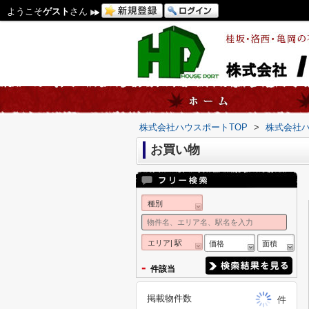
ようこそ
ゲスト
さん
株式会社ハウスポートTOP
>
株式会社
お買い物
種別
エリア| 駅
価格
面積
-
件該当
掲載物件数
件