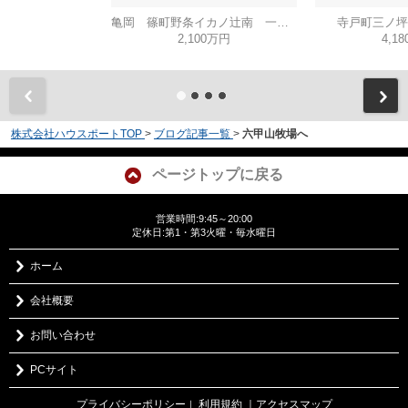
亀岡 篠町野条イカノ辻南 一戸建
寺戸町三ノ坪
2,100万円
4,1
株式会社ハウスポートTOP
>
ブログ記事一覧
>
六甲山牧場へ
ページトップに戻る
営業時間:9:45～20:00
定休日:第1・第3火曜・毎水曜日
ホーム
会社概要
お問い合わせ
PCサイト
プライバシーポリシー
利用規約
｜アクセスマップ
｜