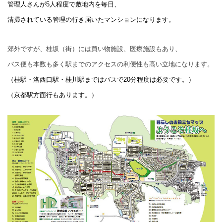
管理人さんが
5
人程度で敷地内を毎日、
清掃されている管理の行き届いたマンションになります。
郊外ですが、桂坂（街）には買い物施設
、医療施設もあり、
バス便も本数も多く
駅までのアクセスの
利便性も高い立地になります。
（桂駅・洛西口駅・桂川駅まではバスで20
分程度は必要です。）
（京都駅方面行もあります。）