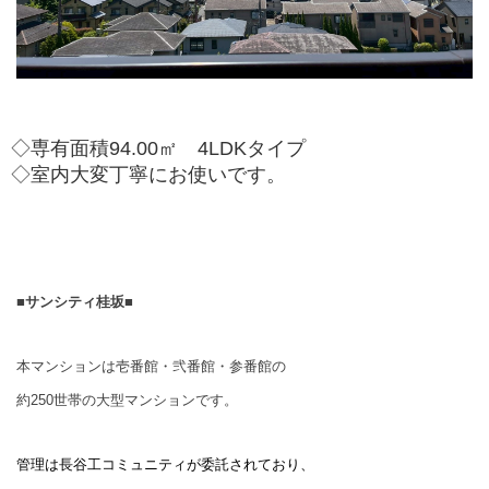
◇専有面積94.00㎡ 4LDKタイプ
◇室内大変丁寧にお使いです。
■
サンシ
ティ桂坂
■
本マンションは壱番館・弐番館・参番館の
約
250
世帯の大型マンションです。
管理は長谷工コミュニティが委託されており、