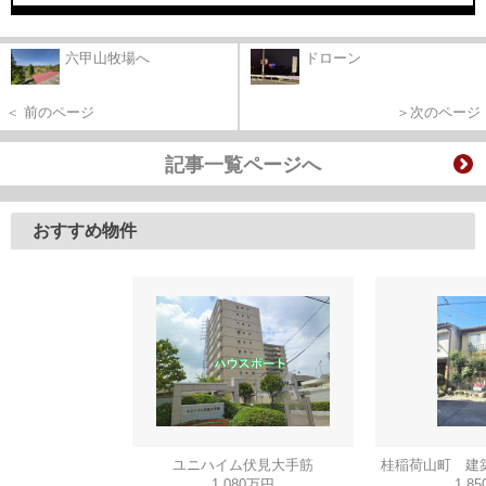
六甲山牧場へ
ドローン
＜ 前のページ
＞次のページ
記事一覧ページへ
おすすめ物件
ユニハイム伏見大手筋
桂稲荷山町 建
1,080万円
1,8