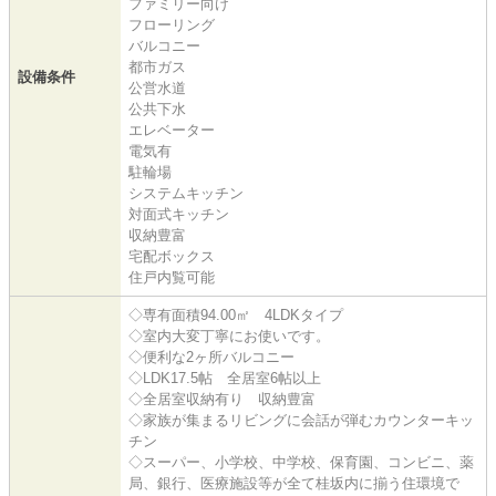
ファミリー向け
フローリング
バルコニー
都市ガス
設備条件
公営水道
公共下水
エレベーター
電気有
駐輪場
システムキッチン
対面式キッチン
収納豊富
宅配ボックス
住戸内覧可能
◇専有面積94.00㎡ 4LDKタイプ
◇室内大変丁寧にお使いです。
◇便利な2ヶ所バルコニー
◇LDK17.5帖 全居室6帖以上
◇全居室収納有り 収納豊富
◇家族が集まるリビングに会話が弾むカウンターキッ
チン
◇スーパー、小学校、中学校、保育園、コンビニ、薬
局、銀行、医療施設等が全て桂坂内に揃う住環境で