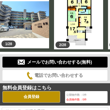
お気軽にご希望日時をお伝え下さい。
周辺環境も合せてご説明させて頂きます。
（居住中の物件は売主様との日時調整が必要となりま
す。）
■資金計画・住宅ローンのご相談■
・物件の内覧と同時に資金計画・住宅ローンのご相談も
合わせてご提案させて頂きます。
・物件購入する諸費用はいくらくらいかかるの？
1/28
2/28
・物件価格と諸費用・改装費用を合わせたフルローンを
ご希望の方
・現在持ち家をお持ちで、買い替えをご検討される方
住宅ローンについてお悩みをお持ちの方、是非ご相談
メールでお問い合わせする(無料)
ください！
多くの金融機関との取引をさせて頂いておりますのでお
電話でお問い合わせする
客様により良い金融機関の
ご提案させて頂きます！
無料会員登録はこちら
■物件売却相談会■
多くの方が初めてのご売却を経験されるかと思います。
公開物件数：
0
件
会員登録
会員物件数：
0
件
初めてで何から始めたら良いのか、どうしたらよいのか
不安や心配事があるかと思います。