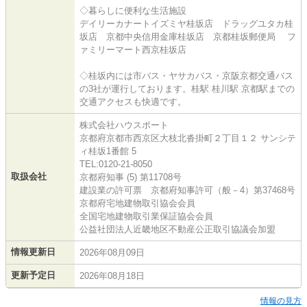
◇暮らしに便利な生活施設
デイリーカナートイズミヤ桂坂店 ドラッグユタカ桂
坂店 京都中央信用金庫桂坂店 京都桂坂郵便局 フ
ァミリーマート西京桂坂店
◇桂坂内には市バス・ヤサカバス・京阪京都交通バス
の3社が運行しております。桂駅 桂川駅 京都駅までの
交通アクセスも快適です。
株式会社ハウスポート
京都府京都市西京区大枝北沓掛町２丁目１２ サンシテ
ィ桂坂1番館 5
TEL:0120-21-8050
取扱会社
京都府知事 (5) 第11708号
建設業の許可票 京都府知事許可（般－4）第37468号
京都府宅地建物取引協会会員
全国宅地建物取引業保証協会会員
公益社団法人近畿地区不動産公正取引協議会加盟
情報更新日
2026年08月09日
更新予定日
2026年08月18日
情報の見方