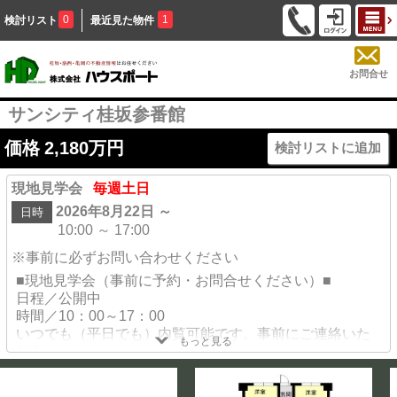
0
1
検討リスト
最近見た物件
お問合せ
サンシティ桂坂参番館
価格
2,180
万円
検討リストに追加
現地見学会
毎週土日
2026年8月22日 ～
日時
10:00 ～ 17:00
※事前に必ずお問い合わせください
■現地見学会（事前に予約・お問合せください）■
日程／公開中
時間／10：00～17：00
いつでも（平日でも）内覧可能です。事前にご連絡いた
もっと見る
だき
地域に詳しいスタッフが現地をご案内・ご説明させて頂
きます。