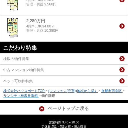
管理・共益:9,560円
2,280万円
4階/4LDK/94.00㎡
管理・共益:10,380円
こだわり特集
桂坂の物件特集
中古マンション物件特集
ペット可物件特集
株式会社ハウスポートTOP
>
(マンション(売買))地域から探す
>
京都市西京区
>
サンシティ桂坂参番館
>
物件詳細
ページトップに戻る
営業時間:9:45～20:00
定休日:第1・第3火曜・毎水曜日