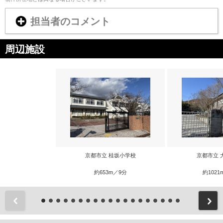
担当者のコメント
周辺施設
京都市立 桂坂小学校
京都市立 
約653m／9分
約1021
前