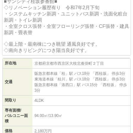
・ご自宅の相場やどのくらいの価格で売れるのか
■サンシティ桂坂参番館■
・ご売却時にどのくらい費用が掛かるのか
◇リノベーション履歴有り 令和7年2月下旬
・住宅ローンが残っているんだけど。どうしたらいい
・システムキッチン新調・ユニットバス新調・洗面化粧台
の？
新調・トイレ新調
・不動産を売却したときの税金はどうなるの？
・全室クロス張替・全室フローリング張替・CF張替・建具
・いつから売り出しするのがいいのか？
新調・畳表替
◇最上階・最南棟につき眺望 通風良好です。
◇南向きリビングにつき陽当良好です。
所在地
京都府
京都市西京区
大枝北沓掛町２丁目
阪急京都本線
「
桂
」駅 バス18分 「西桂坂」 停歩3分
東海道本線
「
桂川
」駅 バス18分 「西桂坂」 停歩3分
交通
阪急京都本線
「
洛西口
」駅 バス15分 「西桂坂」 停歩
3分
間取り
4LDK
専有面積/
バルコニー面
94.00㎡/13.90㎡
積
価格
2,180万円