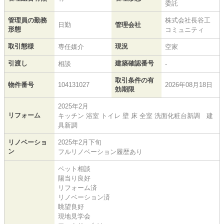
委託
管理員の勤務
株式会社長谷工
日勤
管理会社
形態
コミュニティ
取引態様
現況
専任媒介
空家
引渡し
建築確認番号
相談
-
取引条件の有
物件番号
104131027
2026年08月18日
効期限
2025年2月
リフォーム
キッチン 浴室 トイレ 壁 床 全室 洗面化粧台新調 建
具新調
リノベーショ
2025年2月下旬
ン
フルリノベーション履歴あり
ペット相談
陽当り良好
リフォーム済
リノベーション済
眺望良好
現地見学会