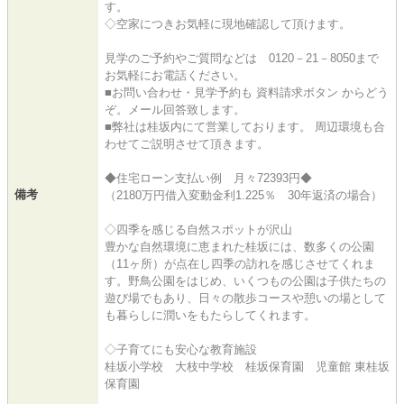
す。
◇空家につきお気軽に現地確認して頂けます。
見学のご予約やご質問などは 0120－21－8050まで
お気軽にお電話ください。
■お問い合わせ・見学予約も 資料請求ボタン からどう
ぞ。メール回答致します。
■弊社は桂坂内にて営業しております。 周辺環境も合
わせてご説明させて頂きます。
◆住宅ローン支払い例 月々72393円◆
備考
（2180万円借入変動金利1.225％ 30年返済の場合）
◇四季を感じる自然スポットが沢山
豊かな自然環境に恵まれた桂坂には、数多くの公園
（11ヶ所）が点在し四季の訪れを感じさせてくれま
す。野鳥公園をはじめ、いくつもの公園は子供たちの
遊び場でもあり、日々の散歩コースや憩いの場として
も暮らしに潤いをもたらしてくれます。
◇子育てにも安心な教育施設
桂坂小学校 大枝中学校 桂坂保育園 児童館 東桂坂
保育園