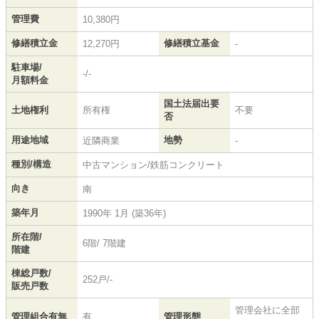
管理費
10,380円
修繕積立金
修繕積立基金
12,270円
-
駐車場/
-/-
月額料金
国土法届出要
土地権利
所有権
不要
否
用途地域
地勢
近隣商業
-
種別/構造
中古マンション/鉄筋コンクリート
向き
南
築年月
1990年 1月 (築36年)
所在階/
6階/ 7階建
階建
棟総戸数/
252戸/-
販売戸数
管理会社に全部
管理組合有無
有
管理形態