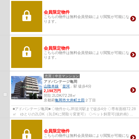
会員限定物件
こちらの物件は無料会員登録により閲覧が可能にな
ります。
会員限定物件
こちらの物件は無料会員登録により閲覧が可能にな
ります。
売買｜中古マンション
アドバンテージ亀岡
山陰本線
「
並河
」駅 徒歩4分
2,198万円
間取:
2LDK/72.28㎡
京都府
亀岡市
大井町土田
２丁目
■アドバンテージ亀岡■ ◇物件からJR並河駅まで徒歩4分 ◇専有面積72.28
㎡ ゆとりの2LDK（3LDKに間取り変更可） ◇ペット飼育可(規約有) ◇1
階部分 専用庭221.22㎡ ガーデニング楽しめま...
会員限定物件
こちらの物件は無料会員登録により閲覧が可能にな