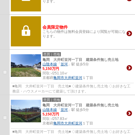
ります。
会員限定物件
こちらの物件は無料会員登録により閲覧が可能にな
ります。
売買｜売地
亀岡 大井町並河一丁目 建築条件無し売土地
山陰本線
「
並河
」駅 徒歩5分
5,150万円
間取:
-/251.10㎡
京都府
亀岡市
大井町並河
１丁目
■亀岡 大井町並河一丁目 売土地■ ◇建築条件無し売土地 ◇お好きな工
務店・ハウスメーカーにて建築して頂けます。
売買｜売地
亀岡 大井町並河一丁目 建築条件無し売土地
山陰本線
「
並河
」駅 徒歩5分
5,150万円
間取:
-/257.83㎡
京都府
亀岡市
大井町並河
１丁目
■亀岡 大井町並河一丁目 売土地■ ◇建築条件無し売土地 ◇お好きな工