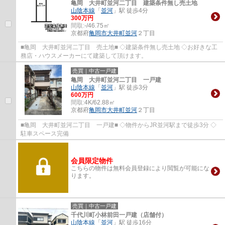
亀岡 大井町並河二丁目 建築条件無し売土地
山陰本線
「
並河
」駅 徒歩4分
300万円
間取:
-/46.75㎡
京都府
亀岡市
大井町並河
２丁目
■亀岡 大井町並河二丁目 売土地■ ◇建築条件無し売土地 ◇お好きな工
務店・ハウスメーカーにて建築して頂けます。
売買｜中古一戸建
亀岡 大井町並河二丁目 一戸建
山陰本線
「
並河
」駅 徒歩3分
600万円
間取:
4K/62.88㎡
京都府
亀岡市
大井町並河
２丁目
■亀岡 大井町並河二丁目 一戸建■ ◇物件からJR並河駅まで徒歩3分 ◇
駐車スペース完備
会員限定物件
こちらの物件は無料会員登録により閲覧が可能にな
ります。
売買｜中古一戸建
千代川町小林前田一戸建（店舗付）
山陰本線
「
並河
」駅 徒歩16分