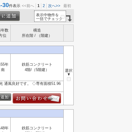
30
件表示
<<前へ
1
2
次へ>>
最初
表示中物件を
一括でチェック
築年数
構造
方位
所在階 / （階建）
55年
鉄筋コンクリート
南
4階/（5階建）
選択
▼
 通風良好です。 ◇専有面積51.96
48年
鉄筋コンクリート