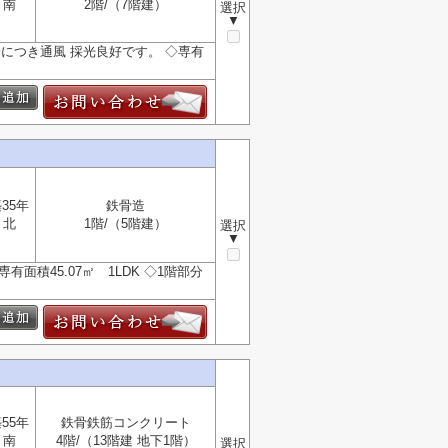
南
2階/（7階建）
選択
▼
につき通風 採光良好です。 ◇専有
35年
鉄骨造
北
1階/（5階建）
選択
▼
面積45.07㎡ 1LDK ◇1階部分
55年
鉄骨鉄筋コンクリート
南
4階/（13階建 地下1階）
選択