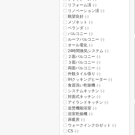
リフォーム済
(-)
リノベーション済
(-)
眺望良好
(-)
メゾネット
(-)
ベランダ
(-)
バルコニー
(-)
ルーフバルコニー
(-)
オール電化
(-)
24時間換気システム
(-)
２面バルコニー
(-)
３面バルコニー
(-)
両面バルコニー
(-)
外観タイル張り
(-)
IHクッキングヒーター
(-)
食器洗い乾燥機
(-)
システムキッチン
(-)
対面式キッチン
(-)
アイランドキッチン
(-)
追焚機能浴室
(-)
浴室乾燥機
(-)
床暖房
(-)
ウォークインクロゼット
(-)
CS
(-)