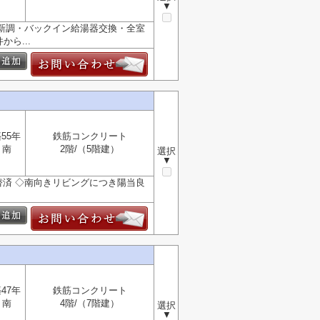
▼
面新調・バックイン給湯器交換・全室
ら...
55年
鉄筋コンクリート
南
2階/（5階建）
選択
▼
張替済 ◇南向きリビングにつき陽当良
47年
鉄筋コンクリート
南
4階/（7階建）
選択
▼