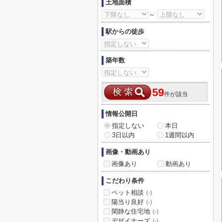
土地面積
～
駅からの徒歩
築年数
59
件が該当
情報公開日
指定しない
本日
3日以内
1週間以内
画像・動画あり
画像あり
動画あり
こだわり条件
ペット相談
(-)
陽当り良好
(-)
閑静な住宅地
(-)
デザイナーズ
(-)