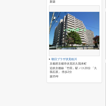
新築
朝日プラザ伏見桂川
京都府京都市伏見区久我本町
近鉄京都線「竹田」駅 バス20分 「久
我石原」 停歩2分
築35年