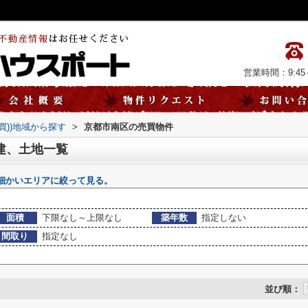
営業時間：9:45～
売買))地域から探す
>
京都市南区の売買物件
建、土地一覧
細かいエリアに絞って見る。
面積
下限なし～上限なし
築年数
指定しない
間取り
指定なし
並び順：