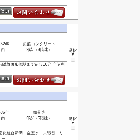
52年
鉄筋コンクリート
西
2階/（9階建）
選択
▼
ら阪急西京極駅まで徒歩16分 ◇便利
35年
鉄骨造
南
5階/（5階建）
選択
▼
洗面化粧台新調・全室クロス張替・リ
...