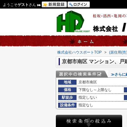
ようこそ
ゲスト
さん
株式会社ハウスポートTOP
>
(居住用(
京都市南区 マンション、戸
≫さらに
地域
京都市南区
価格
下限なし～上限なし
駅徒歩
指定しない
設備条件
指定なし