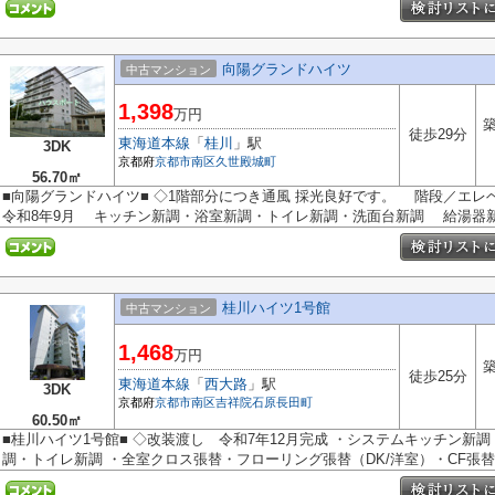
向陽グランドハイツ
中古マンション
1,398
万円
築
徒歩29分
東海道本線
「
桂川
」駅
3DK
京都府
京都市南区
久世殿城町
56.70㎡
■向陽グランドハイツ■ ◇1階部分につき通風 採光良好です。 階段／エ
令和8年9月 キッチン新調・浴室新調・トイレ新調・洗面台新調 給湯器新調
桂川ハイツ1号館
中古マンション
1,468
万円
築
徒歩25分
東海道本線
「
西大路
」駅
3DK
京都府
京都市南区
吉祥院石原長田町
60.50㎡
■桂川ハイツ1号館■ ◇改装渡し 令和7年12月完成 ・システムキッチン新
調・トイレ新調 ・全室クロス張替・フローリング張替（DK/洋室）・CF張替・