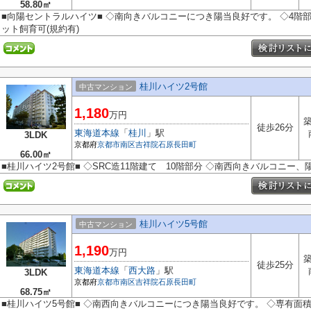
58.80㎡
■向陽セントラルハイツ■ ◇南向きバルコニーにつき陽当良好です。 ◇4階部
ット飼育可(規約有)
桂川ハイツ2号館
中古マンション
1,180
万円
築
徒歩26分
東海道本線
「
桂川
」駅
3LDK
京都府
京都市南区
吉祥院石原長田町
66.00㎡
■桂川ハイツ2号館■ ◇SRC造11階建て 10階部分 ◇南西向きバルコニー、
桂川ハイツ5号館
中古マンション
1,190
万円
築
徒歩25分
東海道本線
「
西大路
」駅
3LDK
京都府
京都市南区
吉祥院石原長田町
68.75㎡
■桂川ハイツ5号館■ ◇南西向きバルコニーにつき陽当良好です。 ◇専有面積68