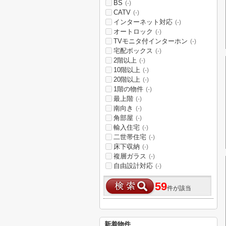
BS
(-)
CATV
(-)
インターネット対応
(-)
オートロック
(-)
TVモニタ付インターホン
(-)
宅配ボックス
(-)
2階以上
(-)
10階以上
(-)
20階以上
(-)
1階の物件
(-)
最上階
(-)
南向き
(-)
角部屋
(-)
輸入住宅
(-)
二世帯住宅
(-)
床下収納
(-)
複層ガラス
(-)
自由設計対応
(-)
59
件が該当
新着物件