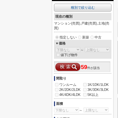
種別で絞り込む
現在の種別
マンション(売買),戸建(売買),土地(売
買)
指定しない
新築
中古
▼価格
～
値下げ物件
59
件が該当
間取り
ワンルーム
1K/1DK/1LDK
2K/2DK/2LDK
3K/3DK/3LDK
4K/4DK/4LDK
5K以上
面積
～