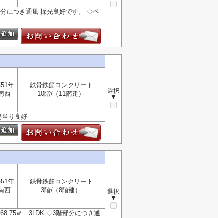
分につき通風 採光良好です。 ◇ペ
51年
鉄骨鉄筋コンクリート
選択
南西
10階/（11階建）
▼
陽当り良好
51年
鉄骨鉄筋コンクリート
南西
3階/（8階建）
選択
▼
.75㎡ 3LDK ◇3階部分につき通