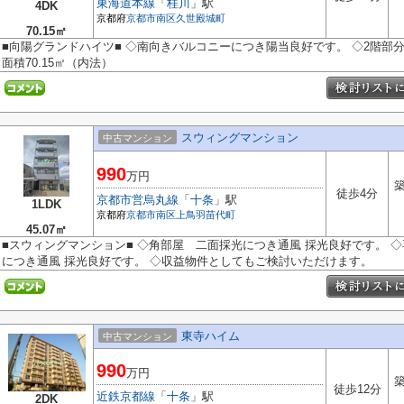
東海道本線
「
桂川
」駅
4DK
京都府
京都市南区
久世殿城町
70.15㎡
■向陽グランドハイツ■ ◇南向きバルコニーにつき陽当良好です。 ◇2階部分
面積70.15㎡（内法）
スウィングマンション
中古マンション
990
万円
築
徒歩4分
京都市営烏丸線
「
十条
」駅
1LDK
京都府
京都市南区
上鳥羽苗代町
45.07㎡
■スウィングマンション■ ◇角部屋 二面採光につき通風 採光良好です。 ◇専有
につき通風 採光良好です。 ◇収益物件としてもご検討いただけます。
東寺ハイム
中古マンション
990
万円
築
徒歩12分
近鉄京都線
「
十条
」駅
2DK