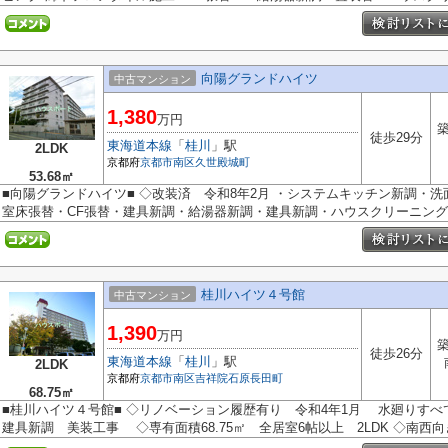
向陽グランドハイツ
中古マンション
1,380
万円
築
徒歩29分
東海道本線
「
桂川
」駅
2LDK
京都府
京都市南区
久世殿城町
53.68㎡
■向陽グランドハイツ■ ◇改装済 令和8年2月 ・システムキッチン新調・
室床張替・CF張替・建具新調・給湯器新調・建具新調・ハウスクリーニ
桂川ハイツ４号館
中古マンション
1,390
万円
築
徒歩26分
東海道本線
「
桂川
」駅
2LDK
京都府
京都市南区
吉祥院石原長田町
68.75㎡
■桂川ハイツ４号館■ ◇リノベーション履歴有り 令和4年1月 水廻りす
建具新調 美装工事 ◇専有面積68.75㎡ 全居室6帖以上 2LDK ◇南西向き