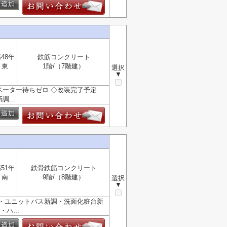
48年
鉄筋コンクリート
東
1階/（7階建）
選択
▼
レベーター待ちゼロ ◇改装完了予定
...
51年
鉄骨鉄筋コンクリート
南
9階/（8階建）
選択
▼
調・ユニットバス新調・洗面化粧台新
ハ...