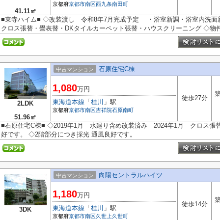
京都府
京都市南区
西九条南田町
41.11㎡
■東寺ハイム■ ◇改装渡し 令和8年7月完成予定 ・浴室新調・浴室内洗
クロス張替・畳表替・DKタイルカーペット張替・ハウスクリーニング ◇物件か
石原住宅C棟
中古マンション
1,080
万円
築
徒歩27分
東海道本線
「
桂川
」駅
2LDK
京都府
京都市南区
吉祥院石原南町
51.96㎡
■石原住宅C棟■ ◇2019年1月 水廻り含め改装済み 2024年1月 クロス
好です。 ◇2階部分につき採光 通風良好です。
向陽セントラルハイツ
中古マンション
1,180
万円
築
徒歩14分
東海道本線
「
桂川
」駅
3DK
京都府
京都市南区
久世上久世町