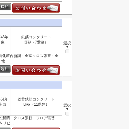
48年
鉄筋コンクリート
東
3階/（7階建）
選択
▼
洗面化粧台新調・全室クロス張替・全
ング 他
51年
鉄骨鉄筋コンクリート
南西
5階/（11階建）
選択
▼
べて新調 クロス張替 フロア張替
リビ...