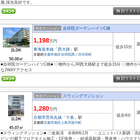
風 採光良好です。
吉祥院ガーデンハイツC棟
中古マンション
1,198
万円
築
徒歩15分
東海道本線
「
西大路
」駅
2LDK
京都府
京都市南区
吉祥院西ノ庄向田町
50.00㎡
■吉祥院ガーデンハイツC棟■ ◇物件からJR西大路駅まで徒歩15分 ◇物件か
な2WAYアクセス
スウィングマンション
中古マンション
1,280
万円
築
徒歩4分
京都市営烏丸線
「
十条
」駅
1LDK
京都府
京都市南区
上鳥羽苗代町
45.07㎡
■スウィングマンション■ ◇改装済 令和8年2月 ・ユニットバス新調・
ビング/廊下フロアタイル施工・CF張替・・給湯器新調・畳表替・ハウスクリー