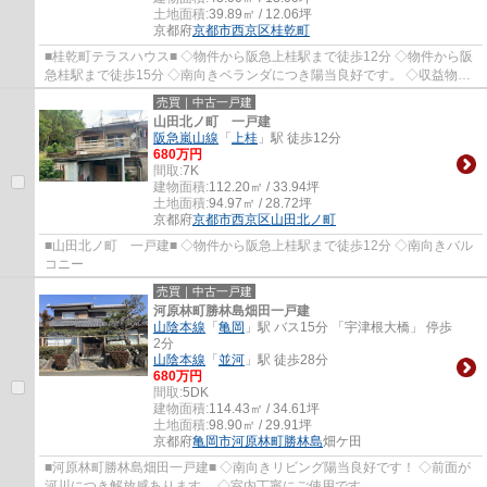
土地面積:
39.89㎡ / 12.06坪
京都府
京都市西京区
桂乾町
■桂乾町テラスハウス■ ◇物件から阪急上桂駅まで徒歩12分 ◇物件から阪
急桂駅まで徒歩15分 ◇南向きベランダにつき陽当良好です。 ◇収益物件
としてもご検討いただけます。
売買｜中古一戸建
山田北ノ町 一戸建
阪急嵐山線
「
上桂
」駅 徒歩12分
680万円
間取:
7K
建物面積:
112.20㎡ / 33.94坪
土地面積:
94.97㎡ / 28.72坪
京都府
京都市西京区
山田北ノ町
■山田北ノ町 一戸建■ ◇物件から阪急上桂駅まで徒歩12分 ◇南向きバル
コニー
売買｜中古一戸建
河原林町勝林島畑田一戸建
山陰本線
「
亀岡
」駅 バス15分 「宇津根大橋」 停歩
2分
山陰本線
「
並河
」駅 徒歩28分
680万円
間取:
5DK
建物面積:
114.43㎡ / 34.61坪
土地面積:
98.90㎡ / 29.91坪
京都府
亀岡市
河原林町勝林島
畑ケ田
■河原林町勝林島畑田一戸建■ ◇南向きリビング陽当良好です！ ◇前面が
河川につき解放感あります。 ◇室内丁寧にご使用です。