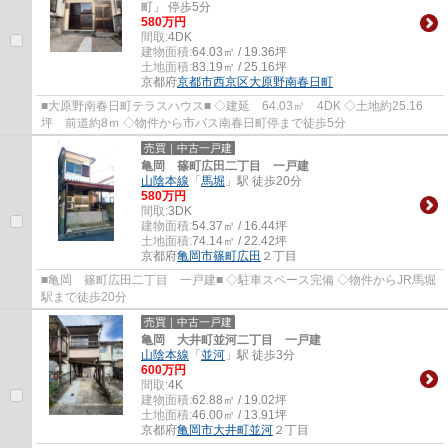
町」 停歩5分
580万円
間取:
4DK
建物面積:
64.03㎡ / 19.36坪
土地面積:
83.19㎡ / 25.16坪
京都府
京都市西京区
大原野南春日町
■大原野南春日町テラスハウス■ ◇建延 64.03㎡ 4DK ◇土地約25.16
坪 前道約8ｍ ◇物件から市バス南春日町停まで徒歩5分
売買｜中古一戸建
亀岡 篠町広田二丁目 一戸建
山陰本線
「
馬堀
」駅 徒歩20分
580万円
間取:
3DK
建物面積:
54.37㎡ / 16.44坪
土地面積:
74.14㎡ / 22.42坪
京都府
亀岡市
篠町広田
２丁目
■亀岡 篠町広田二丁目 一戸建■ ◇駐車スペース完備 ◇物件からJR馬堀
駅まで徒歩20分
売買｜中古一戸建
亀岡 大井町並河二丁目 一戸建
山陰本線
「
並河
」駅 徒歩3分
600万円
間取:
4K
建物面積:
62.88㎡ / 19.02坪
土地面積:
46.00㎡ / 13.91坪
京都府
亀岡市
大井町並河
２丁目