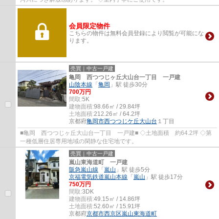
会員限定物件
こちらの物件は無料会員登録により閲覧が可能にな
ります。
売買｜中古一戸建
亀岡 西つつじヶ丘大山台一丁目 一戸建
山陰本線
「
亀岡
」駅 徒歩30分
700万円
間取:
5K
建物面積:
98.66㎡ / 29.84坪
土地面積:
212.26㎡ / 64.2坪
京都府
亀岡市
西つつじケ丘大山台
１丁目
■亀岡 西つつじヶ丘大山台一丁目 一戸建■ ◇土地面積 約64.2坪 ◇第
一種低層住居専用地域の閑静な住宅地です。
売買｜中古一戸建
嵐山東海道町 一戸建
阪急嵐山線
「
嵐山
」駅 徒歩5分
京福電気鉄道嵐山本線
「
嵐山
」駅 徒歩17分
750万円
間取:
3DK
建物面積:
49.15㎡ / 14.86坪
土地面積:
52.60㎡ / 15.91坪
京都府
京都市西京区
嵐山東海道町