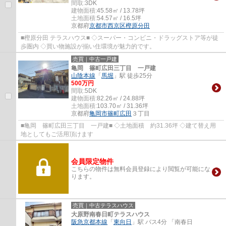
間取:
3DK
建物面積:
45.58㎡ / 13.78坪
土地面積:
54.57㎡ / 16.5坪
京都府
京都市西京区
樫原分田
■樫原分田 テラスハウス■ ◇スーパー・コンビニ・ドラッグストア等が徒
歩圏内 ◇買い物施設が揃い住環境が魅力的です。
売買｜中古一戸建
亀岡 篠町広田三丁目 一戸建
山陰本線
「
馬堀
」駅 徒歩25分
500万円
間取:
5DK
建物面積:
82.26㎡ / 24.88坪
土地面積:
103.70㎡ / 31.36坪
京都府
亀岡市
篠町広田
３丁目
■亀岡 篠町広田三丁目 一戸建■ ◇土地面積 約31.36坪 ◇建て替え用
地としてもご活用頂けます
会員限定物件
こちらの物件は無料会員登録により閲覧が可能にな
ります。
売買｜中古テラスハウス
大原野南春日町テラスハウス
阪急京都本線
「
東向日
」駅 バス4分 「南春日