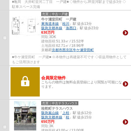
■亀岡 大井町並河二丁目 一戸建■ ◇物件からJR並河駅まで徒歩3分 ◇
駐車スペース完備
売買｜中古一戸建
牛ケ瀬堂田町 一戸建
東海道本線
「
桂川
」駅 徒歩13分
阪急京都本線
「
洛西口
」駅 徒歩23分
630万円
間取:
3DK
建物面積:
51.33㎡ / 15.52坪
土地面積:
62.71㎡ / 18.96坪
京都府
京都市西京区
牛ケ瀬堂田町
■牛ケ瀬堂田町 一戸建■ ※本物件は再建築不可です ◇収益用物件として
もご活用頂けます
会員限定物件
こちらの物件は無料会員登録により閲覧が可能にな
ります。
売買｜中古テラスハウス
桂乾町テラスハウス
阪急嵐山線
「
上桂
」駅 徒歩12分
阪急京都本線
「
桂
」駅 徒歩15分
650万円
間取:
3K
建物面積:
43.00㎡ / 13.00坪