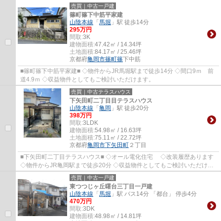
売買｜中古一戸建
篠町篠下中筋平家建
山陰本線
「
馬堀
」駅 徒歩14分
295万円
間取:
3K
建物面積:
47.42㎡ / 14.34坪
土地面積:
84.17㎡ / 25.46坪
京都府
亀岡市
篠町篠
下中筋
■篠町篠下中筋平家建■ ◇物件からJR馬堀駅まで徒歩14分 ◇間口9ｍ 前
道4.9ｍ ◇収益物件としてもご検討いただけます。
売買｜中古テラスハウス
下矢田町二丁目目テラスハウス
山陰本線
「
亀岡
」駅 徒歩20分
398万円
間取:
3LDK
建物面積:
54.98㎡ / 16.63坪
土地面積:
75.11㎡ / 22.72坪
京都府
亀岡市
下矢田町
２丁目
■下矢田町二丁目テラスハウス■ ◇オール電化住宅 ◇改装履歴あります
◇物件からJR亀岡駅まで徒歩20分 ◇収益物件としてもご検討いただけま
す。
売買｜中古一戸建
東つつじヶ丘曙台三丁目一戸建
山陰本線
「
馬堀
」駅 バス14分 「都台」 停歩4分
470万円
間取:
3DK
建物面積:
48.98㎡ / 14.81坪