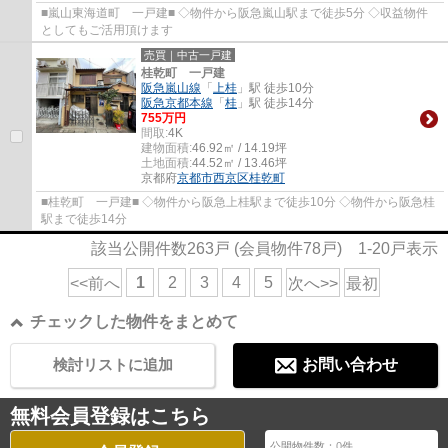
■嵐山東海道町 一戸建■ ◇物件から阪急嵐山駅まで徒歩5分 ◇収益物件
としてもご活用頂けます
売買｜中古一戸建
桂乾町 一戸建
阪急嵐山線
「
上桂
」駅 徒歩10分
阪急京都本線
「
桂
」駅 徒歩14分
755万円
間取:
4K
建物面積:
46.92㎡ / 14.19坪
土地面積:
44.52㎡ / 13.46坪
京都府
京都市西京区
桂乾町
■桂乾町 一戸建■ ◇物件から阪急上桂駅まで徒歩10分 ◇物件から阪急桂
駅まで徒歩14分
該当公開件数
263
戸 (会員物件
78
戸)
1-20
戸表示
1
2
3
4
5
<<前へ
次へ>>
最初
チェックした物件をまとめて
検討リストに追加
お問い合わせ
無料会員登録はこちら
公開物件数：
0
件