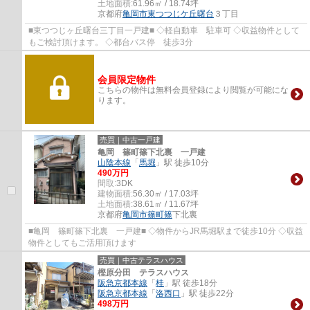
土地面積:
61.96㎡ / 18.74坪
京都府
亀岡市
東つつじケ丘曙台
３丁目
■東つつじヶ丘曙台三丁目一戸建■ ◇軽自動車 駐車可 ◇収益物件として
もご検討頂けます。 ◇都台バス停 徒歩3分
会員限定物件
こちらの物件は無料会員登録により閲覧が可能にな
ります。
売買｜中古一戸建
亀岡 篠町篠下北裏 一戸建
山陰本線
「
馬堀
」駅 徒歩10分
490万円
間取:
3DK
建物面積:
56.30㎡ / 17.03坪
土地面積:
38.61㎡ / 11.67坪
京都府
亀岡市
篠町篠
下北裏
■亀岡 篠町篠下北裏 一戸建■ ◇物件からJR馬堀駅まで徒歩10分 ◇収益
物件としてもご活用頂けます
売買｜中古テラスハウス
樫原分田 テラスハウス
阪急京都本線
「
桂
」駅 徒歩18分
阪急京都本線
「
洛西口
」駅 徒歩22分
498万円