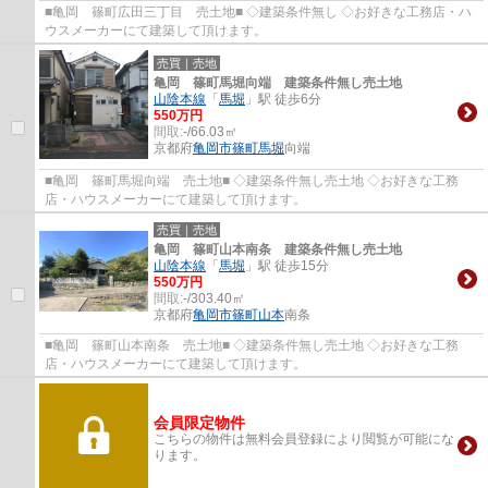
■亀岡 篠町広田三丁目 売土地■ ◇建築条件無し ◇お好きな工務店・ハ
ウスメーカーにて建築して頂けます。
売買｜売地
亀岡 篠町馬堀向端 建築条件無し売土地
山陰本線
「
馬堀
」駅 徒歩6分
550万円
間取:
-/66.03㎡
京都府
亀岡市
篠町馬堀
向端
■亀岡 篠町馬堀向端 売土地■ ◇建築条件無し売土地 ◇お好きな工務
店・ハウスメーカーにて建築して頂けます。
売買｜売地
亀岡 篠町山本南条 建築条件無し売土地
山陰本線
「
馬堀
」駅 徒歩15分
550万円
間取:
-/303.40㎡
京都府
亀岡市
篠町山本
南条
■亀岡 篠町山本南条 売土地■ ◇建築条件無し売土地 ◇お好きな工務
店・ハウスメーカーにて建築して頂けます。
会員限定物件
こちらの物件は無料会員登録により閲覧が可能にな
ります。