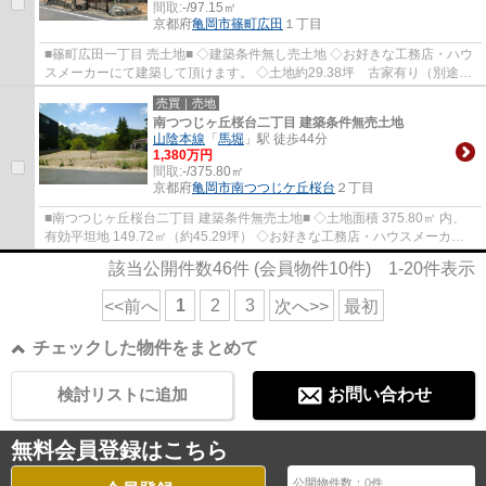
間取:
-/97.15㎡
京都府
亀岡市
篠町広田
１丁目
■篠町広田一丁目 売土地■ ◇建築条件無し売土地 ◇お好きな工務店・ハウ
スメーカーにて建築して頂けます。 ◇土地約29.38坪 古家有り（別途、
解体費用が必要です。）
売買｜売地
南つつじヶ丘桜台二丁目 建築条件無売土地
山陰本線
「
馬堀
」駅 徒歩44分
1,380万円
間取:
-/375.80㎡
京都府
亀岡市
南つつじケ丘桜台
２丁目
■南つつじヶ丘桜台二丁目 建築条件無売土地■ ◇土地面積 375.80㎡ 内、
有効平坦地 149.72㎡（約45.29坪） ◇お好きな工務店・ハウスメーカー
にて建築して頂けます。 ◇物件より京阪バス ...
該当公開件数
46
件 (会員物件
10
件)
1-20
件表示
1
2
3
<<前へ
次へ>>
最初
チェックした物件をまとめて
検討リストに追加
お問い合わせ
無料会員登録はこちら
公開物件数：
0
件