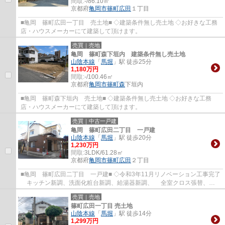
間取:
-/86.10㎡
京都府
亀岡市
篠町広田
１丁目
■亀岡 篠町広田一丁目 売土地■ ◇建築条件無し売土地 ◇お好きな工務
店・ハウスメーカーにて建築して頂けます。
売買｜売地
亀岡 篠町森下垣内 建築条件無し売土地
山陰本線
「
馬堀
」駅 徒歩25分
1,180万円
間取:
-/100.46㎡
京都府
亀岡市
篠町森
下垣内
■亀岡 篠町森下垣内 売土地■ ◇建築条件無し売土地 ◇お好きな工務
店・ハウスメーカーにて建築して頂けます。
売買｜中古一戸建
亀岡 篠町広田二丁目 一戸建
山陰本線
「
馬堀
」駅 徒歩20分
1,230万円
間取:
3LDK/61.28㎡
京都府
亀岡市
篠町広田
２丁目
■亀岡 篠町広田二丁目 一戸建■ ◇令和3年11月リノベーション工事完了
キッチン新調、洗面化粧台新調、給湯器新調、 全室クロス張替、畳
表替え、襖張替え、 外壁塗装、エアコン2...
売買｜売地
篠町広田一丁目 売土地
山陰本線
「
馬堀
」駅 徒歩14分
1,299万円