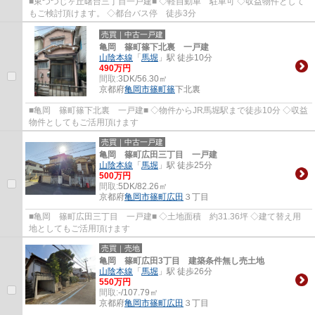
■東つつじヶ丘曙台三丁目一戸建■ ◇軽自動車 駐車可 ◇収益物件として
もご検討頂けます。 ◇都台バス停 徒歩3分
売買｜中古一戸建
亀岡 篠町篠下北裏 一戸建
山陰本線
「
馬堀
」駅 徒歩10分
490万円
間取:
3DK/56.30㎡
京都府
亀岡市
篠町篠
下北裏
■亀岡 篠町篠下北裏 一戸建■ ◇物件からJR馬堀駅まで徒歩10分 ◇収益
物件としてもご活用頂けます
売買｜中古一戸建
亀岡 篠町広田三丁目 一戸建
山陰本線
「
馬堀
」駅 徒歩25分
500万円
間取:
5DK/82.26㎡
京都府
亀岡市
篠町広田
３丁目
■亀岡 篠町広田三丁目 一戸建■ ◇土地面積 約31.36坪 ◇建て替え用
地としてもご活用頂けます
売買｜売地
亀岡 篠町広田3丁目 建築条件無し売土地
山陰本線
「
馬堀
」駅 徒歩26分
550万円
間取:
-/107.79㎡
京都府
亀岡市
篠町広田
３丁目