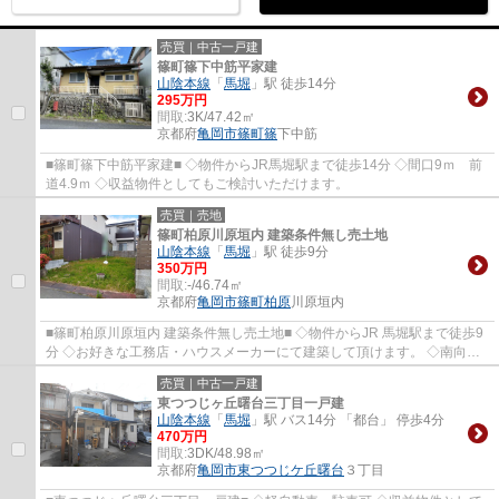
売買｜中古一戸建
篠町篠下中筋平家建
山陰本線
「
馬堀
」駅 徒歩14分
295万円
間取:
3K/47.42㎡
京都府
亀岡市
篠町篠
下中筋
■篠町篠下中筋平家建■ ◇物件からJR馬堀駅まで徒歩14分 ◇間口9ｍ 前
道4.9ｍ ◇収益物件としてもご検討いただけます。
売買｜売地
篠町柏原川原垣内 建築条件無し売土地
山陰本線
「
馬堀
」駅 徒歩9分
350万円
間取:
-/46.74㎡
京都府
亀岡市
篠町柏原
川原垣内
■篠町柏原川原垣内 建築条件無し売土地■ ◇物件からJR 馬堀駅まで徒歩9
分 ◇お好きな工務店・ハウスメーカーにて建築して頂けます。 ◇南向き
につき陽当たり・通風良好です。
売買｜中古一戸建
東つつじヶ丘曙台三丁目一戸建
山陰本線
「
馬堀
」駅 バス14分 「都台」 停歩4分
470万円
間取:
3DK/48.98㎡
京都府
亀岡市
東つつじケ丘曙台
３丁目