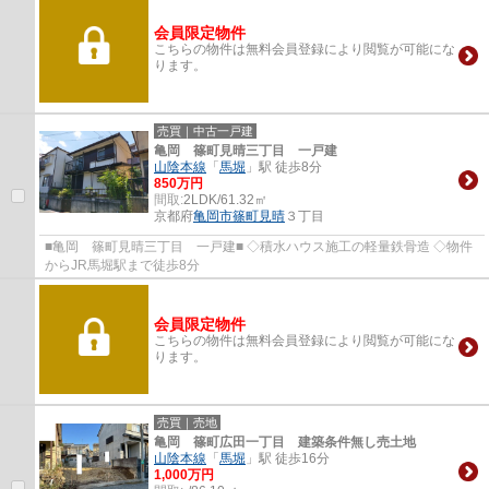
会員限定物件
こちらの物件は無料会員登録により閲覧が可能にな
ります。
売買｜中古一戸建
亀岡 篠町見晴三丁目 一戸建
山陰本線
「
馬堀
」駅 徒歩8分
850万円
間取:
2LDK/61.32㎡
京都府
亀岡市
篠町見晴
３丁目
■亀岡 篠町見晴三丁目 一戸建■ ◇積水ハウス施工の軽量鉄骨造 ◇物件
からJR馬堀駅まで徒歩8分
会員限定物件
こちらの物件は無料会員登録により閲覧が可能にな
ります。
売買｜売地
亀岡 篠町広田一丁目 建築条件無し売土地
山陰本線
「
馬堀
」駅 徒歩16分
1,000万円