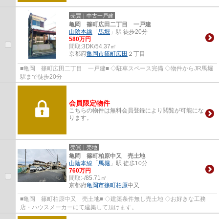
売買｜中古一戸建
亀岡 篠町広田二丁目 一戸建
山陰本線
「
馬堀
」駅 徒歩20分
580万円
間取:
3DK/54.37㎡
京都府
亀岡市
篠町広田
２丁目
■亀岡 篠町広田二丁目 一戸建■ ◇駐車スペース完備 ◇物件からJR馬堀
駅まで徒歩20分
会員限定物件
こちらの物件は無料会員登録により閲覧が可能にな
ります。
売買｜売地
亀岡 篠町柏原中又 売土地
山陰本線
「
馬堀
」駅 徒歩10分
760万円
間取:
-/85.71㎡
京都府
亀岡市
篠町柏原
中又
■亀岡 篠町柏原中又 売土地■ ◇建築条件無し売土地 ◇お好きな工務
店・ハウスメーカーにて建築して頂けます。