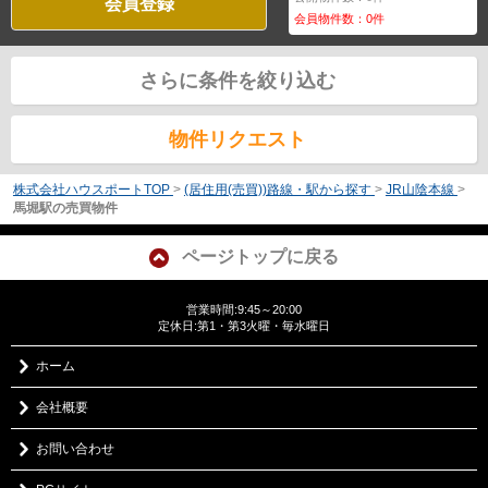
会員登録
会員物件数：
0
件
さらに条件を絞り込む
物件リクエスト
株式会社ハウスポートTOP
>
(居住用(売買))路線・駅から探す
>
JR山陰本線
>
馬堀駅の売買物件
ページトップに戻る
営業時間:9:45～20:00
定休日:第1・第3火曜・毎水曜日
ホーム
会社概要
お問い合わせ