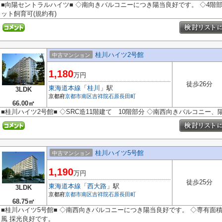
■向陽セントラルハイツ■ ◇南向きバルコニーにつき陽当良好です。 ◇4階部
ット飼育可(規約有)
桂川ハイツ2号館
中古マンション
1,180
万円
徒歩26分
東海道本線
「
桂川
」駅
3LDK
京都府
京都市南区
吉祥院石原長田町
66.00㎡
■桂川ハイツ2号館■ ◇SRC造11階建て 10階部分 ◇南西向きバルコニー、
桂川ハイツ5号館
中古マンション
1,190
万円
徒歩25分
東海道本線
「
西大路
」駅
3LDK
京都府
京都市南区
吉祥院石原長田町
68.75㎡
■桂川ハイツ5号館■ ◇南西向きバルコニーにつき陽当良好です。 ◇専有面積68
風 採光良好です。