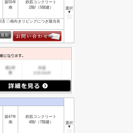
築55年
鉄筋コンクリート
南
2階/（5階建）
選択
▼
張替済 ◇南向きリビングにつき陽当良
築47年
鉄筋コンクリート
南
4階/（7階建）
選択
▼