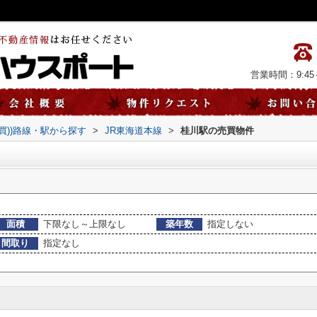
営業時間：9:45～
売買))路線・駅から探す
>
JR東海道本線
>
桂川駅の売買物件
面積
下限なし～上限なし
築年数
指定しない
間取り
指定なし