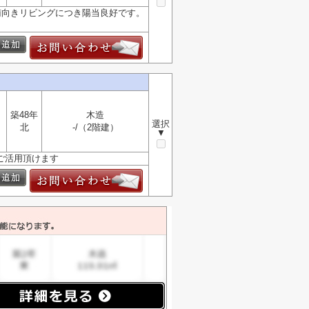
◇南向きリビングにつき陽当良好です。
築48年
木造
選択
北
-/（2階建）
▼
ご活用頂けます