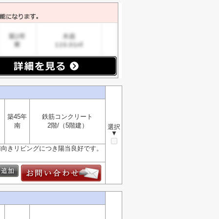
築45年
鉄筋コンクリート
南
2階/（5階建）
選択
▼
◇南向きリビングにつき陽当良好です。