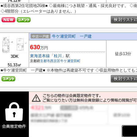
74.12㎡
■境谷西第2住宅団地26棟■ ◇最南棟につき眺望・通風・採光良好です。 
◇4階部分（エレベーターはありません。）
牛ケ瀬堂田町 一戸建
中古一戸建
630
万円
徒歩13分
東海道本線
「
桂川
」駅
3DK
京都府
京都市西京区
牛ケ瀬堂田町
51.33㎡
■牛ケ瀬堂田町 一戸建■ ※本物件は再建築不可です ◇収益用物件としても