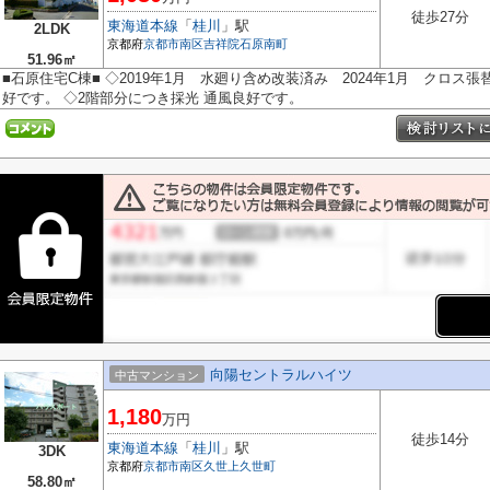
徒歩27分
東海道本線
「
桂川
」駅
2LDK
京都府
京都市南区
吉祥院石原南町
51.96㎡
■石原住宅C棟■ ◇2019年1月 水廻り含め改装済み 2024年1月 クロス
好です。 ◇2階部分につき採光 通風良好です。
向陽セントラルハイツ
中古マンション
1,180
万円
徒歩14分
東海道本線
「
桂川
」駅
3DK
京都府
京都市南区
久世上久世町
58.80㎡