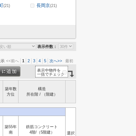
町
長岡京
(21)
(21)
表示件数：
表示
<<前へ
1
2
3
4
5
次へ>>
最初
表示中物件を
一括でチェック
築年数
構造
方位
所在階 / （階建）
築55年
鉄筋コンクリート
南
4階/（5階建）
選択