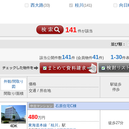
西大路
桂川
向日
(33)
(141)
141
件が該当
並び順：
141
41
1-30
該当公開件数
件 (会員物件
件)
件
外観
/
間取り
価格
駅徒歩
図
停歩
交通 / 所在地
間取り/面積
石原住宅C棟
中古マンション
480
万円
徒歩27分
東海道本線
「
桂川
」駅
4DK