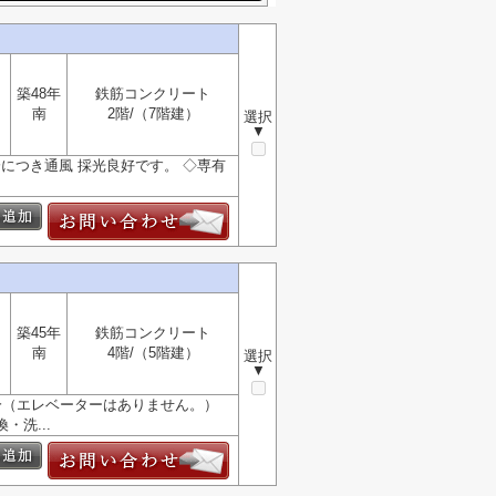
築48年
鉄筋コンクリート
南
2階/（7階建）
選択
▼
につき通風 採光良好です。 ◇専有
築45年
鉄筋コンクリート
南
4階/（5階建）
選択
▼
部分（エレベーターはありません。）
洗...