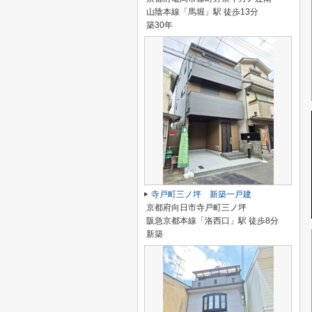
山陰本線「馬堀」駅 徒歩13分
築30年
寺戸町三ノ坪 新築一戸建
京都府向日市寺戸町三ノ坪
阪急京都本線「洛西口」駅 徒歩8分
新築