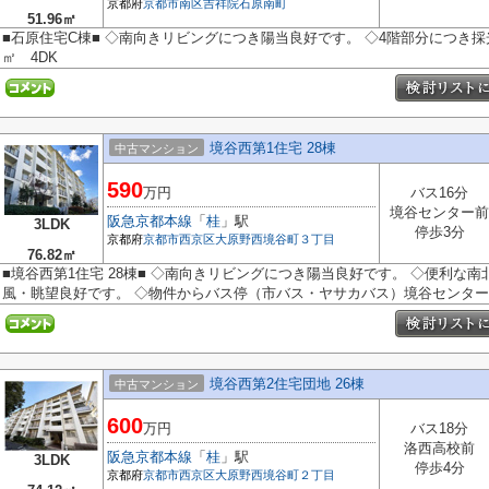
京都府
京都市南区
吉祥院石原南町
51.96㎡
■石原住宅C棟■ ◇南向きリビングにつき陽当良好です。 ◇4階部分につき採光
㎡ 4DK
境谷西第1住宅 28棟
中古マンション
590
万円
バス16分
境谷センター前
阪急京都本線
「
桂
」駅
3LDK
停歩3分
京都府
京都市西京区
大原野西境谷町３丁目
76.82㎡
■境谷西第1住宅 28棟■ ◇南向きリビングにつき陽当良好です。 ◇便利な
風・眺望良好です。 ◇物件からバス停（市バス・ヤサカバス）境谷センター前
境谷西第2住宅団地 26棟
中古マンション
600
万円
バス18分
洛西高校前
阪急京都本線
「
桂
」駅
3LDK
停歩4分
京都府
京都市西京区
大原野西境谷町２丁目