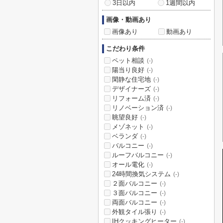
3日以内
1週間以内
画像・動画あり
画像あり
動画あり
こだわり条件
ペット相談
(-)
陽当り良好
(-)
閑静な住宅地
(-)
デザイナーズ
(-)
リフォーム済
(-)
リノベーション済
(-)
眺望良好
(-)
メゾネット
(-)
ベランダ
(-)
バルコニー
(-)
ルーフバルコニー
(-)
オール電化
(-)
24時間換気システム
(-)
２面バルコニー
(-)
３面バルコニー
(-)
両面バルコニー
(-)
外観タイル張り
(-)
IHクッキングヒーター
(-)