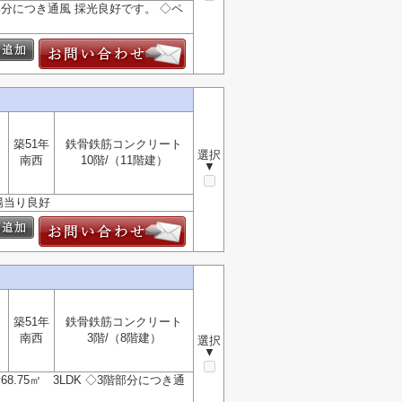
分につき通風 採光良好です。 ◇ペ
築51年
鉄骨鉄筋コンクリート
選択
南西
10階/（11階建）
▼
陽当り良好
築51年
鉄骨鉄筋コンクリート
南西
3階/（8階建）
選択
▼
.75㎡ 3LDK ◇3階部分につき通