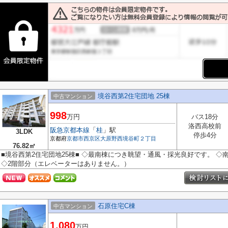
境谷西第2住宅団地 25棟
中古マンション
998
万円
バス18分
洛西高校前
阪急京都本線
「
桂
」駅
3LDK
停歩4分
京都府
京都市西京区
大原野西境谷町２丁目
76.82㎡
■境谷西第2住宅団地25棟■ ◇最南棟につき眺望・通風・採光良好です。 
◇2階部分（エレベーターはありません。）
石原住宅C棟
中古マンション
1,080
万円