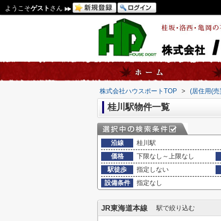
ようこそ
ゲスト
さん
株式会社ハウスポートTOP
>
(居住用(
桂川駅物件一覧
沿線
桂川駅
価格
下限なし～上限なし
駅徒歩
指定しない
設備条件
指定なし
JR東海道本線
駅で絞り込む