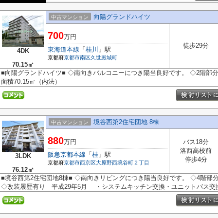
向陽グランドハイツ
中古マンション
700
万円
徒歩29分
東海道本線
「
桂川
」駅
4DK
京都府
京都市南区
久世殿城町
70.15㎡
■向陽グランドハイツ■ ◇南向きバルコニーにつき陽当良好です。 ◇2階部分
面積70.15㎡（内法）
境谷西第2住宅団地 8棟
中古マンション
880
万円
バス18分
洛西高校前
阪急京都本線
「
桂
」駅
3LDK
停歩4分
京都府
京都市西京区
大原野西境谷町２丁目
76.12㎡
■境谷西第2住宅団地8棟■ ◇南向きリビングにつき陽当良好です。 ◇4階
◇改装履歴有り 平成29年5月 ・システムキッチン交換・ユニットバス交換・