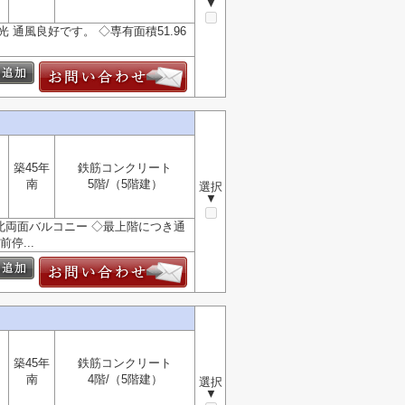
▼
 通風良好です。 ◇専有面積51.96
築45年
鉄筋コンクリート
南
5階/（5階建）
選択
▼
南北両面バルコニー ◇最上階につき通
停...
築45年
鉄筋コンクリート
南
4階/（5階建）
選択
▼