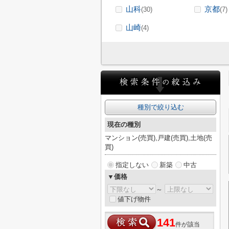
山科
京都
(30)
(7)
山崎
(4)
種別で絞り込む
現在の種別
マンション(売買),戸建(売買),土地(売
買)
指定しない
新築
中古
▼価格
～
値下げ物件
141
件が該当