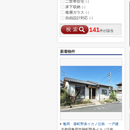
二世帯住宅
(-)
床下収納
(-)
複層ガラス
(-)
自由設計対応
(-)
141
件が該当
新着物件
亀岡 篠町野条イカノ辻南 一戸建
京都府亀岡市篠町野条イカノ辻南