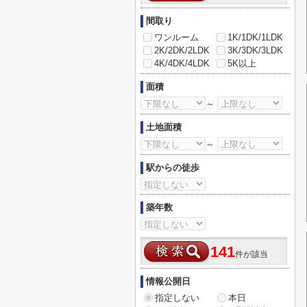
間取り
ワンルーム
1K/1DK/1LDK
2K/2DK/2LDK
3K/3DK/3LDK
4K/4DK/4LDK
5K以上
面積
～
土地面積
～
駅からの徒歩
築年数
141
件が該当
情報公開日
指定しない
本日