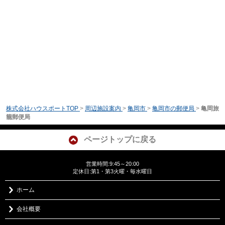
株式会社ハウスポートTOP
>
周辺施設案内
>
亀岡市
>
亀岡市の郵便局
>
亀岡旅
籠郵便局
ページトップに戻る
営業時間:9:45～20:00
定休日:第1・第3火曜・毎水曜日
ホーム
会社概要