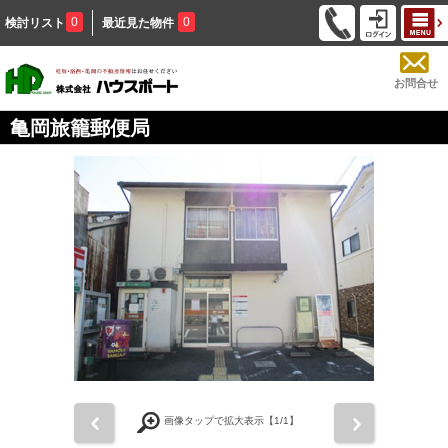
0
0
検討リスト
最近見た物件
お問合せ
亀岡旅籠郵便局
前
次
画像タップで拡大表示【
1
/1】