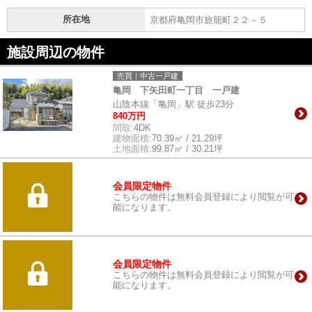
所在地
京都府亀岡市旅籠町２２－５
施設周辺の物件
売買｜中古一戸建
亀岡 下矢田町一丁目 一戸建
山陰本線「亀岡」駅 徒歩23分
840万円
間取:
4DK
建物面積:
70.39㎡ / 21.29坪
土地面積:
99.87㎡ / 30.21坪
会員限定物件
こちらの物件は無料会員登録により閲覧が可
能になります。
会員限定物件
こちらの物件は無料会員登録により閲覧が可
能になります。