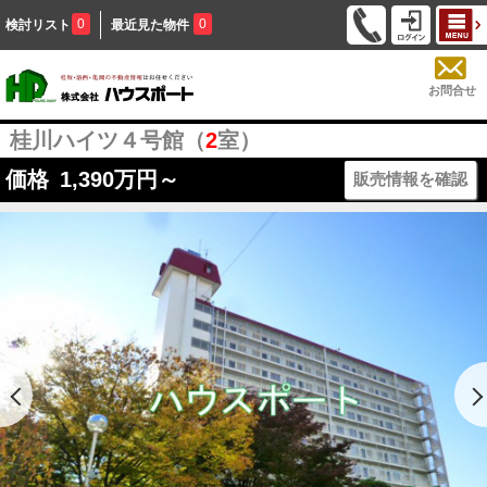
0
0
検討リスト
最近見た物件
お問合せ
桂川ハイツ４号館（
2
室）
価格
1,390
万円～
販売情報を確認