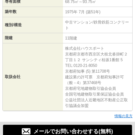
専有面積
68.75㎡～93.75㎡
築年数
1975年 7月 (築51年)
中古マンション/鉄骨鉄筋コンクリー
種別/構造
ト
階建
11階建
株式会社ハウスポート
京都府京都市西京区大枝北沓掛町２
丁目１２ サンシティ桂坂1番館 5
TEL:0120-21-8050
京都府知事 (5) 第11708号
取扱会社
建設業の許可票 京都府知事許可
（般－4）第37468号
京都府宅地建物取引協会会員
全国宅地建物取引業保証協会会員
公益社団法人近畿地区不動産公正取
引協議会加盟
情報の見方
メールでお問い合わせする(無料)