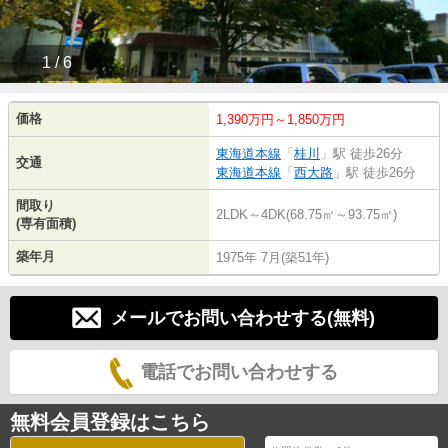
1 / 6
価格
1,390万円～1,850万円
東海道本線
「
桂川
」駅 徒歩26分
交通
東海道本線
「
西大路
」駅 徒歩26分
間取り
2LDK～4DK(68.75㎡～93.75㎡)
(専有面積)
築年月
1975年 7月(築51年)
メールでお問い合わせする(無料)
電話でお問い合わせする
無料会員登録はこちら