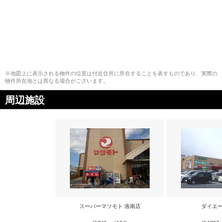
※地図上に表示される物件の位置は付近住所に所在することを表すものであり、実際の
物件所在地とは異なる場合がございます。
周辺施設
スーパーマツモト 洛南店
ダイエー