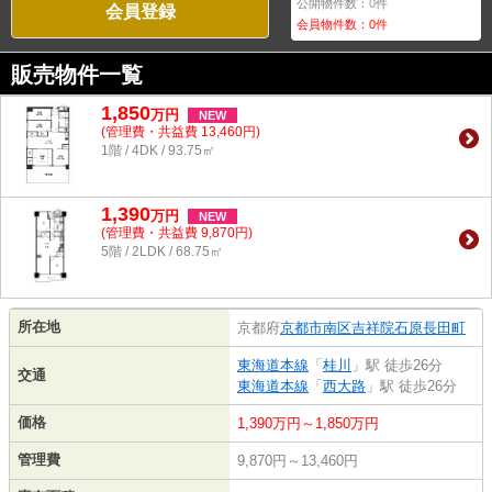
公開物件数：
0
件
会員登録
会員物件数：
0
件
販売物件一覧
1,850
万
円
NEW
(管理費・共益費 13,460円)
1階 / 4DK / 93.75㎡
1,390
万
円
NEW
(管理費・共益費 9,870円)
5階 / 2LDK / 68.75㎡
所在地
京都府
京都市南区
吉祥院石原長田町
東海道本線
「
桂川
」駅 徒歩26分
交通
東海道本線
「
西大路
」駅 徒歩26分
価格
1,390万円～1,850万円
管理費
9,870円～13,460円