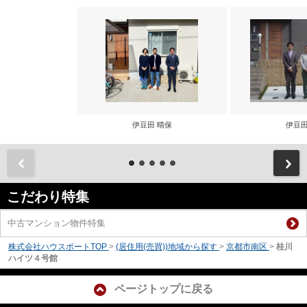
伊豆田 晴保
伊豆田
前
こだわり特集
中古マンション物件特集
株式会社ハウスポートTOP
>
(居住用(売買))地域から探す
>
京都市南区
>
桂川
ハイツ４号館
ページトップに戻る