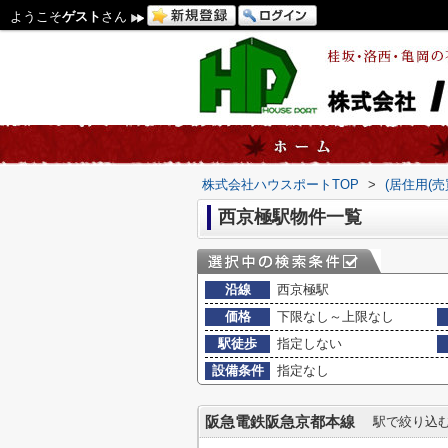
ようこそ
ゲスト
さん
株式会社ハウスポートTOP
>
(居住用(
西京極駅物件一覧
沿線
西京極駅
価格
下限なし～上限なし
駅徒歩
指定しない
設備条件
指定なし
阪急電鉄阪急京都本線
駅で絞り込