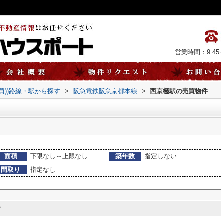
営業時間：9:45～
売買))路線・駅から探す
>
阪急電鉄阪急京都本線
>
西京極駅の売買物件
面積
下限なし～上限なし
築年数
指定しない
間取り
指定なし
む