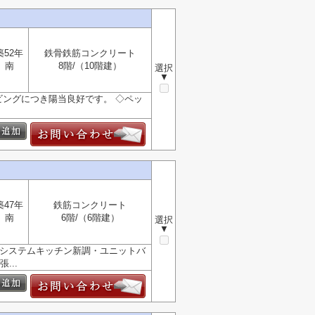
築52年
鉄骨鉄筋コンクリート
南
8階/（10階建）
選択
▼
ビングにつき陽当良好です。 ◇ペッ
築47年
鉄筋コンクリート
南
6階/（6階建）
選択
▼
・システムキッチン新調・ユニットバ
...