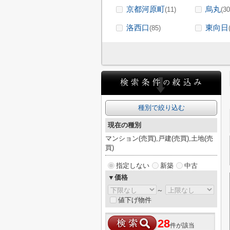
京都河原町
烏丸
(11)
(30
洛西口
東向日
(85)
種別で絞り込む
現在の種別
マンション(売買),戸建(売買),土地(売
買)
指定しない
新築
中古
▼価格
～
値下げ物件
28
件が該当