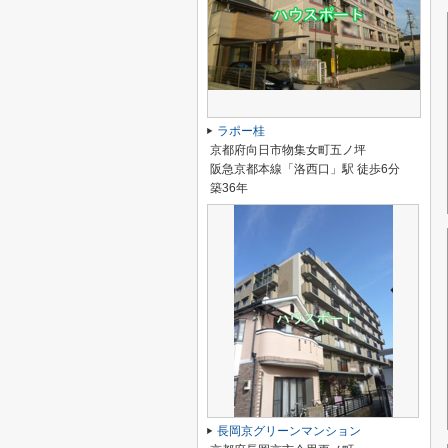
ラポー桂
京都府向日市物集女町五ノ坪
阪急京都本線「洛西口」駅 徒歩6分
築36年
長岡京グリーンマンション