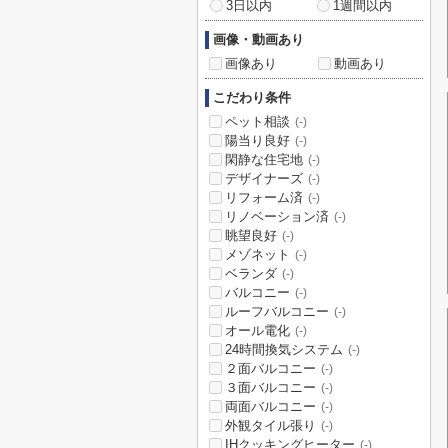
3日以内
1週間以内
画像・動画あり
画像あり
動画あり
こだわり条件
ペット相談
(-)
陽当り良好
(-)
閑静な住宅地
(-)
デザイナーズ
(-)
リフォーム済
(-)
リノベーション済
(-)
眺望良好
(-)
メゾネット
(-)
ベランダ
(-)
バルコニー
(-)
ルーフバルコニー
(-)
オール電化
(-)
24時間換気システム
(-)
２面バルコニー
(-)
３面バルコニー
(-)
両面バルコニー
(-)
外観タイル張り
(-)
IHクッキングヒーター
(-)