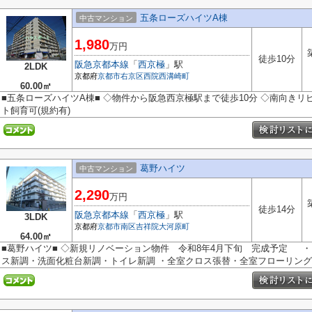
五条ローズハイツA棟
中古マンション
1,980
万円
徒歩10分
阪急京都本線
「
西京極
」駅
2LDK
京都府
京都市右京区
西院西溝崎町
60.00㎡
■五条ローズハイツA棟■ ◇物件から阪急西京極駅まで徒歩10分 ◇南向きリ
ト飼育可(規約有)
葛野ハイツ
中古マンション
2,290
万円
徒歩14分
阪急京都本線
「
西京極
」駅
3LDK
京都府
京都市南区
吉祥院大河原町
64.00㎡
■葛野ハイツ■ ◇新規リノベーション物件 令和8年4月下旬 完成予定 
ス新調・洗面化粧台新調・トイレ新調 ・全室クロス張替・全室フローリング張