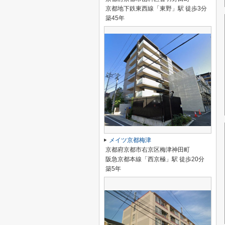
京都地下鉄東西線「東野」駅 徒歩3分
築45年
メイツ京都梅津
京都府京都市右京区梅津神田町
阪急京都本線「西京極」駅 徒歩20分
築5年