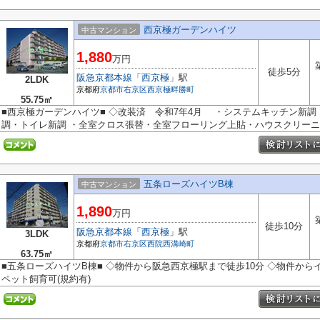
西京極ガーデンハイツ
中古マンション
1,880
万円
徒歩5分
阪急京都本線
「
西京極
」駅
2LDK
京都府
京都市右京区
西京極畔勝町
55.75㎡
■西京極ガーデンハイツ■ ◇改装済 令和7年4月 ・システムキッチン新
調・トイレ新調 ・全室クロス張替・全室フローリング上貼・ハウスクリーニン
五条ローズハイツB棟
中古マンション
1,890
万円
徒歩10分
阪急京都本線
「
西京極
」駅
3LDK
京都府
京都市右京区
西院西溝崎町
63.75㎡
■五条ローズハイツB棟■ ◇物件から阪急西京極駅まで徒歩10分 ◇物件から
ペット飼育可(規約有)