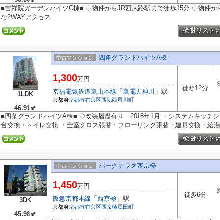
■吉祥院ガーデンハイツC棟■ ◇物件からJR西大路駅まで徒歩15分 ◇物件か
な2WAYアクセス
四条グランドハイツA棟
中古マンション
1,300
万円
徒歩12分
京福電気鉄道嵐山本線
「
嵐電天神川
」駅
1LDK
京都府
京都市右京区
西院西貝川町
46.91㎡
■四条グランドハイツA棟■ ◇改装履歴有り 2018年1月 ・システムキッ
台交換・トイレ交換 ・全室クロス張替・フローリング張替・建具交換・給湯器
パークテラス西京極
中古マンション
1,450
万円
徒歩6分
阪急京都本線
「
西京極
」駅
3DK
京都府
京都市右京区
西京極豆田町
45.98㎡