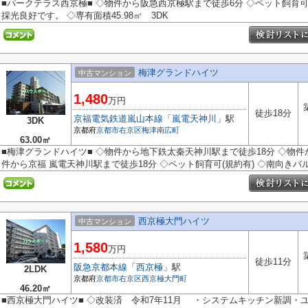
■パークテラス西京極■ ◇物件から阪急西京極駅まで徒歩6分 ◇ペット飼育可(
採光良好です。 ◇専有面積45.98㎡ 3DK
梅津グランドハイツ
中古マンション
1,480
万円
徒歩18分
京福電気鉄道嵐山本線
「
嵐電天神川
」駅
3DK
京都府
京都市右京区
梅津南広町
63.00㎡
■梅津グランドハイツ■ ◇物件から地下鉄太秦天神川駅まで徒歩18分 ◇物件
件から京福 嵐電天神川駅まで徒歩18分 ◇ペット飼育可(規約有) ◇南向きバルコ
西京極大門ハイツ
中古マンション
1,580
万円
徒歩11分
阪急京都本線
「
西京極
」駅
2LDK
京都府
京都市右京区
西京極大門町
46.20㎡
■西京極大門ハイツ■ ◇改装済 令和7年11月 ・システムキッチン新調・