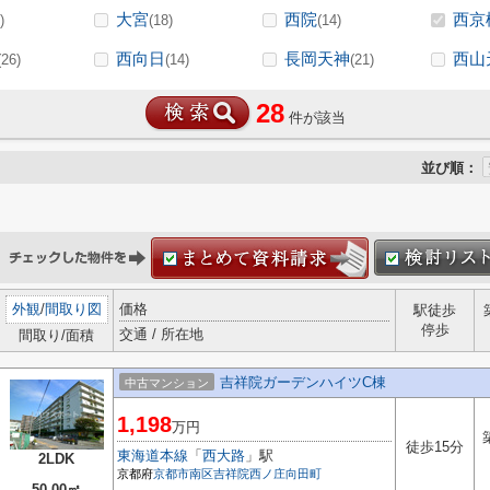
大宮
西院
西京
)
(18)
(14)
西向日
長岡天神
西山
(26)
(14)
(21)
28
件が該当
並び順：
外観
/
間取り図
価格
駅徒歩
停歩
交通 / 所在地
間取り/面積
吉祥院ガーデンハイツC棟
中古マンション
1,198
万円
徒歩15分
東海道本線
「
西大路
」駅
2LDK
京都府
京都市南区
吉祥院西ノ庄向田町
50.00㎡