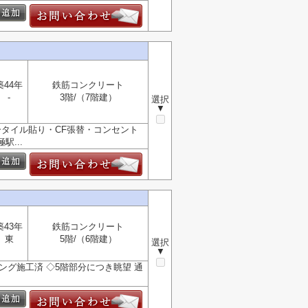
築44年
鉄筋コンクリート
-
3階/（7階建）
選択
▼
ータイル貼り・CF張替・コンセント
...
築43年
鉄筋コンクリート
東
5階/（6階建）
選択
▼
ング施工済 ◇5階部分につき眺望 通