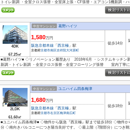
トイレ新調 ・全室クロス張替・全室床上張・CF張替・エアコン1機新調・ハウ.
葛野ハイツ
中古マンション
1,580
万円
徒歩14分
阪急京都本線
「
西京極
」駅
4DK
京都府
京都市南区
吉祥院大河原町
67.25㎡
■葛野ハイツ■ ◇リノベーション履歴あり 2018年6月 ・システムキッチ
新調・トイレ新調 ・全室クロス張替・全室フローリング張替 室内丁寧にお
ユニハイム四条梅津
中古マンション
1,680
万円
徒歩18分
阪急京都本線
「
西京極
」駅
2LDK
京都府
京都市右京区
梅津南広町
61.60㎡
■ユニハイム四条梅津■ ◇物件から阪急『西京極』駅まで徒歩18分 ◇物件か
分 ◇南向きバルコニーにつき陽当良好です。 ◇最上階（7階部分）につき眺望 