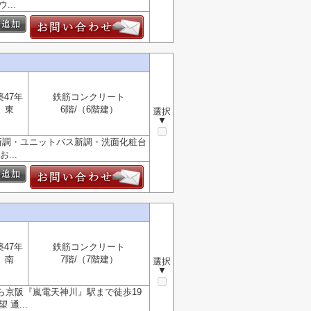
..
築47年
鉄筋コンクリート
東
6階/（6階建）
選択
▼
ン新調・ユニットバス新調・洗面化粧台
...
築47年
鉄筋コンクリート
南
7階/（7階建）
選択
▼
ら京阪『嵐電天神川』駅まで徒歩19
通...