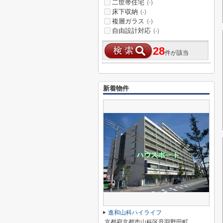
二世帯住宅
(-)
床下収納
(-)
複層ガラス
(-)
自由設計対応
(-)
28
件が該当
新着物件
進和山科ハイライフ
京都府京都市山科区音羽野田町