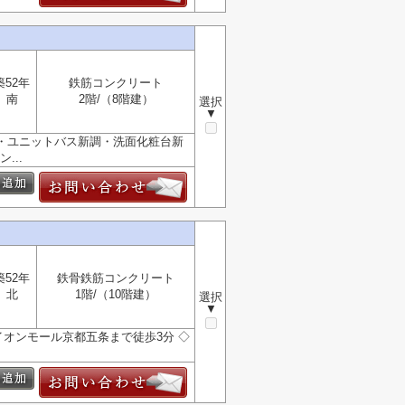
築52年
鉄筋コンクリート
南
2階/（8階建）
選択
▼
調・ユニットバス新調・洗面化粧台新
...
築52年
鉄骨鉄筋コンクリート
北
1階/（10階建）
選択
▼
イオンモール京都五条まで徒歩3分 ◇