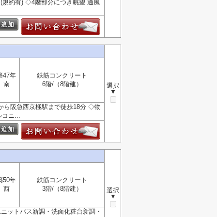
規約有) ◇4階部分につき眺望 通風
築47年
鉄筋コンクリート
南
6階/（8階建）
選択
▼
から阪急西京極駅まで徒歩18分 ◇物
ニ...
築50年
鉄筋コンクリート
西
3階/（8階建）
選択
▼
ユニットバス新調・洗面化粧台新調・