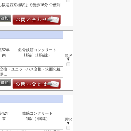
ら阪急西京極駅まで徒歩16分 ◇便利
築52年
鉄骨鉄筋コンクリート
南
11階/（11階建）
選択
▼
チン交換・ユニットバス交換・洗面化粧
...
築42年
鉄筋コンクリート
東
4階/（7階建）
選択
▼