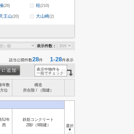
極
桂
(28)
(210)
天王山
大山崎
(20)
(2)
表示件数：
28
1-28
該当公開件数
件
件表示
表示中物件を
一括でチェック
築年数
構造
方位
所在階 / （階建）
築52年
鉄筋コンクリート
西
2階/（9階建）
選択
▼