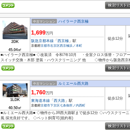
ハイラーク西京極
中古マンション
1,699
万円
徒歩12分
阪急京都本線
「
西京極
」駅
2DK
京都府
京都市右京区
西京極浜ノ本町
45.04㎡
■ハイラーク西京極■ ◇改装済 令和7年10月 ・全室クロス張替・フロア
スイッチ交換・木部 塗装・ハウスクリーニング 他 ◇物件から阪急西京極駅
ルミエール西大路
中古マンション
1,760
万円
徒歩12分
1LDK
東海道本線
「
西大路
」駅
京都府
京都市下京区
七条御所ノ内西町
40.50㎡
■ルミエール西大路■ ◇物件からJR西大路駅まで徒歩12分 ◇ハウスクリーニ
風 採光良好です。 ◇ペット飼育可(規約有)