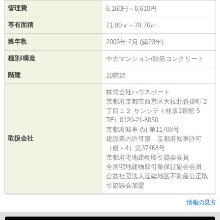
管理費
6,160円～8,610円
専有面積
71.80㎡～79.76㎡
築年数
2003年 2月 (築23年)
種別/構造
中古マンション/鉄筋コンクリート
階建
10階建
株式会社ハウスポート
京都府京都市西京区大枝北沓掛町２
丁目１２ サンシティ桂坂1番館 5
TEL:0120-21-8050
京都府知事 (5) 第11708号
取扱会社
建設業の許可票 京都府知事許可
（般－4）第37468号
京都府宅地建物取引協会会員
全国宅地建物取引業保証協会会員
公益社団法人近畿地区不動産公正取
引協議会加盟
情報の見方