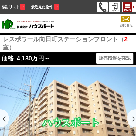
0
0
検討リスト
最近見た物件
お問合せ
レスポワール向日町ステーションフロント（
2
室）
価格
4,180
万円～
販売情報を確認