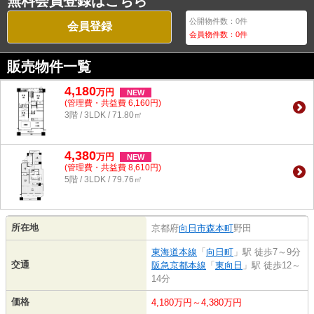
無料会員登録はこちら
公開物件数：
0
件
会員登録
会員物件数：
0
件
販売物件一覧
4,180
万
円
NEW
(管理費・共益費 6,160円)
3階 / 3LDK / 71.80㎡
4,380
万
円
NEW
(管理費・共益費 8,610円)
5階 / 3LDK / 79.76㎡
所在地
京都府
向日市
森本町
野田
東海道本線
「
向日町
」駅 徒歩7～9分
交通
阪急京都本線
「
東向日
」駅 徒歩12～
14分
価格
4,180万円～4,380万円