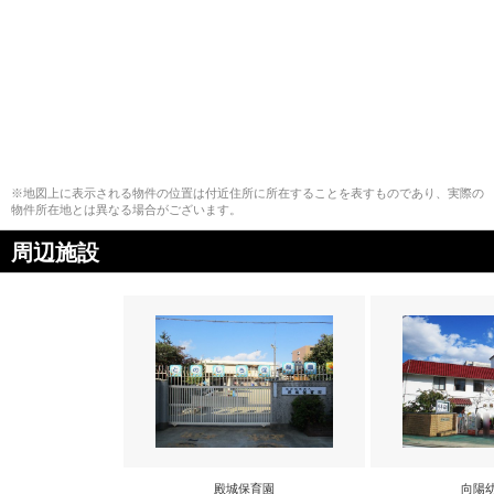
※地図上に表示される物件の位置は付近住所に所在することを表すものであり、実際の
物件所在地とは異なる場合がございます。
周辺施設
殿城保育園
向陽