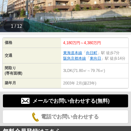
1 / 12
価格
4,180万円～4,380万円
東海道本線
「
向日町
」駅 徒歩7分
交通
阪急京都本線
「
東向日
」駅 徒歩14分
間取り
3LDK(71.80㎡～79.76㎡)
(専有面積)
築年月
2003年 2月(築23年)
メールでお問い合わせする(無料)
電話でお問い合わせする