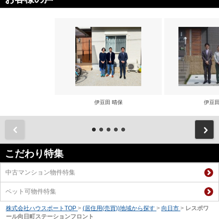
伊豆田 晴保
伊豆田
前
こだわり特集
中古マンション物件特集
ペット可物件特集
株式会社ハウスポートTOP
>
(居住用(売買))地域から探す
>
向日市
>
レスポワ
ール向日町ステーションフロント