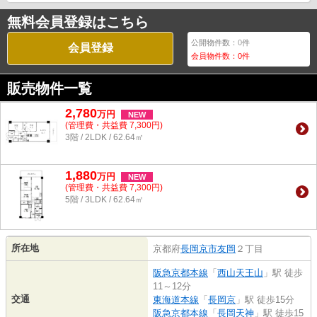
無料会員登録はこちら
公開物件数：
0
件
会員登録
会員物件数：
0
件
販売物件一覧
2,780
万
円
NEW
(管理費・共益費 7,300円)
3階 / 2LDK / 62.64㎡
1,880
万
円
NEW
(管理費・共益費 7,300円)
5階 / 3LDK / 62.64㎡
所在地
京都府
長岡京市
友岡
２丁目
阪急京都本線
「
西山天王山
」駅 徒歩
11～12分
交通
東海道本線
「
長岡京
」駅 徒歩15分
阪急京都本線
「
長岡天神
」駅 徒歩15