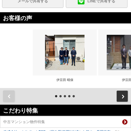
メールで共有する
LINEで共有する
お客様の声
伊豆田 晴保
伊豆田
前
こだわり特集
中古マンション物件特集