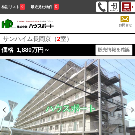
0
0
検討リスト
最近見た物件
お問合せ
サンハイム長岡京（
2
室）
価格
1,880
万円～
販売情報を確認