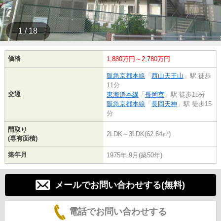
1 / 18
価格
1,880万円～2,780万円
阪急京都本線
「
西山天王山
」駅 徒歩
11分
交通
東海道本線
「
長岡京
」駅 徒歩15分
阪急京都本線
「
長岡天神
」駅 徒歩15
分
間取り
2LDK～3LDK(62.64㎡)
(専有面積)
築年月
1975年 9月(築50年)
メールでお問い合わせする(無料)
電話でお問い合わせする