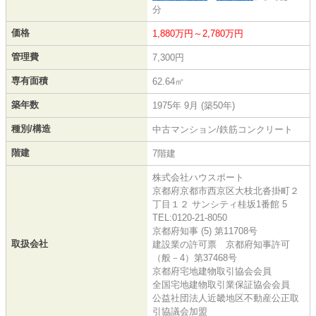
分
価格
1,880万円～2,780万円
管理費
7,300円
専有面積
62.64㎡
築年数
1975年 9月 (築50年)
種別/構造
中古マンション/鉄筋コンクリート
階建
7階建
株式会社ハウスポート
京都府京都市西京区大枝北沓掛町２
丁目１２ サンシティ桂坂1番館 5
TEL:0120-21-8050
京都府知事 (5) 第11708号
取扱会社
建設業の許可票 京都府知事許可
（般－4）第37468号
京都府宅地建物取引協会会員
全国宅地建物取引業保証協会会員
公益社団法人近畿地区不動産公正取
引協議会加盟