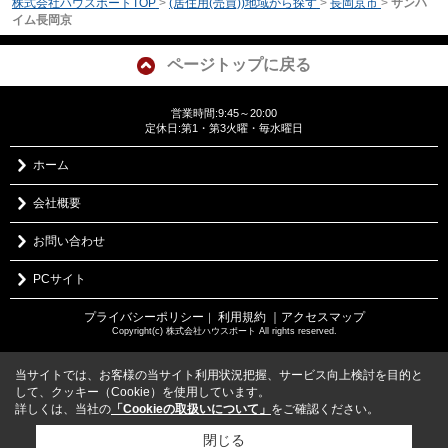
株式会社ハウスポートTOP
>
(居住用(売買))地域から探す
>
長岡京市
>
サンハ
イム長岡京
ページトップに戻る
営業時間:9:45～20:00
定休日:第1・第3火曜・毎水曜日
ホーム
会社概要
お問い合わせ
PCサイト
プライバシーポリシー
利用規約
｜アクセスマップ
｜
Copyright(c) 株式会社ハウスポート All rights reserved.
当サイトでは、お客様の当サイト利用状況把握、サービス向上検討を目的と
して、クッキー（Cookie）を使用しています。
詳しくは、当社の
「Cookieの取扱いについて」
をご確認ください。
閉じる