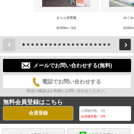
きらら保育園
めぐみ
約339m／5分
約462
前
メールでお問い合わせする(無料)
電話でお問い合わせする
現況の確認はお気軽にお問い合わせください。
無料会員登録はこちら
公開物件数：
0
件
会員登録
会員物件数：
0
件