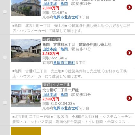
山陰本線
「
亀岡
」駅 徒歩11分
2,380万円
間取:
-/214.67㎡
京都府
亀岡市
北古世町
１丁目
■亀岡 北古世町一丁目 売土地■ ◇建築条件無し売土地 ◇お好きな工務
店・ハウスメーカーにて建築して頂けます。
売買｜売地
亀岡 古世町三丁目 建築条件無し売土地
山陰本線
「
亀岡
」駅 徒歩21分
2,480万円
間取:
-/221.40㎡
京都府
亀岡市
古世町
３丁目
■亀岡 古世町三丁目 売土地■ ◇建築条件無し売土地 ◇お好きな工務
店・ハウスメーカーにて建築して頂けます。
売買｜中古一戸建
北古世町二丁目一戸建
山陰本線
「
亀岡
」駅 徒歩11分
2,599万円
間取:
3LDK/104.33㎡
京都府
亀岡市
北古世町
２丁目
■北古世町二丁目一戸建■ ◇改装済 令和8年5月23日 ・システムキッチン
新調・ユニットバス新調・洗面化粧台新調・トイレ新調 ・全室クロス張
替・LDK、全居室、廊下/フロアタイル上貼・C...