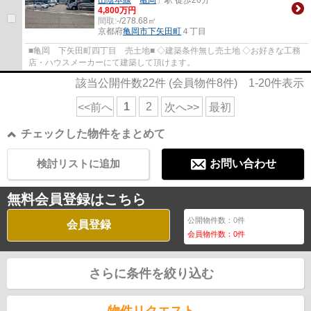
4,800万円
間取:
-/278.68㎡
京都府
亀岡市
下矢田町
４丁目
■亀岡 下矢田町四丁目 売土地■ ◇建築条件無し売土地 ◇お好きな工務
店・ハウスメーカーにて建築して頂けます。
該当公開件数
22
件 (会員物件
8
件)
1-20
件表示
1
2
<<前へ
次へ>>
最初
チェックした物件をまとめて
検討リストに追加
お問い合わせ
無料会員登録はこちら
公開物件数：
0
件
会員登録
会員物件数：
0
件
さらに条件を絞り込む
物件リクエスト