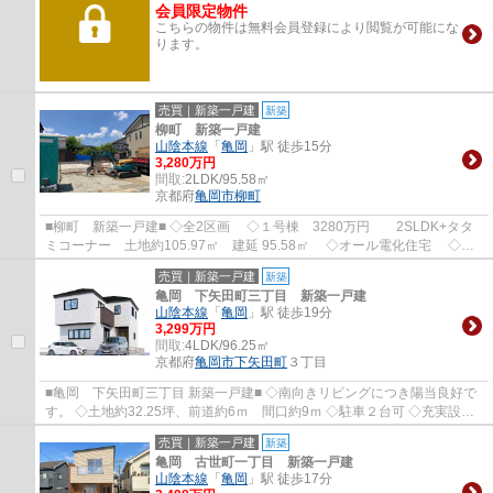
会員限定物件
こちらの物件は無料会員登録により閲覧が可能にな
ります。
売買｜新築一戸建
新築
柳町 新築一戸建
山陰本線
「
亀岡
」駅 徒歩15分
3,280万円
間取:
2LDK/95.58㎡
京都府
亀岡市
柳町
■柳町 新築一戸建■ ◇全2区画 ◇１号棟 3280万円 2SLDK+タタ
ミコーナー 土地約105.97㎡ 建延 95.58㎡ ◇オール電化住宅 ◇並
列2台駐車可 ◇物件からJR亀岡駅まで徒歩15分
売買｜新築一戸建
新築
亀岡 下矢田町三丁目 新築一戸建
山陰本線
「
亀岡
」駅 徒歩19分
3,299万円
間取:
4LDK/96.25㎡
京都府
亀岡市
下矢田町
３丁目
■亀岡 下矢田町三丁目 新築一戸建■ ◇南向きリビングにつき陽当良好で
す。 ◇土地約32.25坪、前道約6ｍ 間口約9ｍ ◇駐車２台可 ◇充実設
備 浴室暖房乾燥機 食器洗浄乾燥機付き
売買｜新築一戸建
新築
亀岡 古世町一丁目 新築一戸建
山陰本線
「
亀岡
」駅 徒歩17分