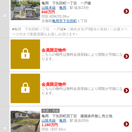
亀岡 下矢田町一丁目 一戸建
山陰本線
「
亀岡
」駅 徒歩23分
840万円
間取:
4DK/70.39㎡
京都府
亀岡市
下矢田町
１丁目
■亀岡 下矢田町一丁目 一戸建■ ◇南向き住戸!!陽当り良好♪ ◇お庭スペ
ース付きで家庭菜園もお楽しみ頂けます♪
会員限定物件
こちらの物件は無料会員登録により閲覧が可能にな
ります。
会員限定物件
こちらの物件は無料会員登録により閲覧が可能にな
ります。
売買｜売地
亀岡 下矢田町四丁目 建築条件無し売土地
山陰本線
「
亀岡
」駅 徒歩20分
1,180万円
間取:
-/107.43㎡