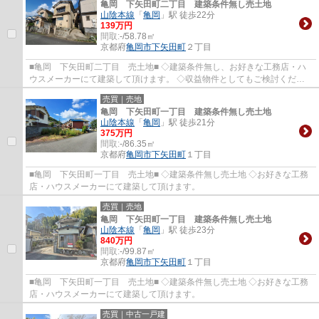
亀岡 下矢田町二丁目 建築条件無し売土地
山陰本線
「
亀岡
」駅 徒歩22分
139万円
間取:
-/58.78㎡
京都府
亀岡市
下矢田町
２丁目
■亀岡 下矢田町二丁目 売土地■ ◇建築条件無し、お好きな工務店・ハ
ウスメーカーにて建築して頂けます。 ◇収益物件としてもご検討くださ
い。
売買｜売地
亀岡 下矢田町一丁目 建築条件無し売土地
山陰本線
「
亀岡
」駅 徒歩21分
375万円
間取:
-/86.35㎡
京都府
亀岡市
下矢田町
１丁目
■亀岡 下矢田町一丁目 売土地■ ◇建築条件無し売土地 ◇お好きな工務
店・ハウスメーカーにて建築して頂けます。
売買｜売地
亀岡 下矢田町一丁目 建築条件無し売土地
山陰本線
「
亀岡
」駅 徒歩23分
840万円
間取:
-/99.87㎡
京都府
亀岡市
下矢田町
１丁目
■亀岡 下矢田町一丁目 売土地■ ◇建築条件無し売土地 ◇お好きな工務
店・ハウスメーカーにて建築して頂けます。
売買｜中古一戸建