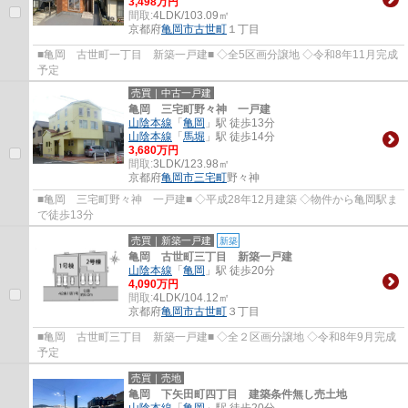
3,498万円
間取:
4LDK/103.09㎡
京都府
亀岡市
古世町
１丁目
■亀岡 古世町一丁目 新築一戸建■ ◇全5区画分譲地 ◇令和8年11月完成
予定
売買｜中古一戸建
亀岡 三宅町野々神 一戸建
山陰本線
「
亀岡
」駅 徒歩13分
山陰本線
「
馬堀
」駅 徒歩14分
3,680万円
間取:
3LDK/123.98㎡
京都府
亀岡市
三宅町
野々神
■亀岡 三宅町野々神 一戸建■ ◇平成28年12月建築 ◇物件から亀岡駅ま
で徒歩13分
売買｜新築一戸建
新築
亀岡 古世町三丁目 新築一戸建
山陰本線
「
亀岡
」駅 徒歩20分
4,090万円
間取:
4LDK/104.12㎡
京都府
亀岡市
古世町
３丁目
■亀岡 古世町三丁目 新築一戸建■ ◇全２区画分譲地 ◇令和8年9月完成
予定
売買｜売地
亀岡 下矢田町四丁目 建築条件無し売土地
山陰本線
「
亀岡
」駅 徒歩20分