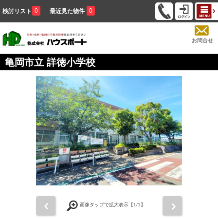
0
0
検討リスト
最近見た物件
お問合せ
亀岡市立 詳徳小学校
前
次
画像タップで拡大表示【
1
/1】