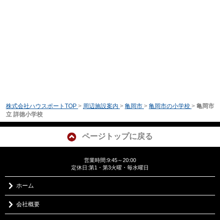
株式会社ハウスポートTOP
>
周辺施設案内
>
亀岡市
>
亀岡市の小学校
>
亀岡市
立 詳徳小学校
ページトップに戻る
営業時間:9:45～20:00
定休日:第1・第3火曜・毎水曜日
ホーム
会社概要