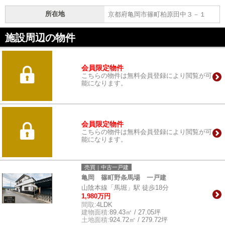
所在地
京都府亀岡市篠町柏原田中３－１
施設周辺の物件
会員限定物件
こちらの物件は無料会員登録により閲覧が可
能になります。
会員限定物件
こちらの物件は無料会員登録により閲覧が可
能になります。
売買｜中古一戸建
亀岡 篠町野条馬場 一戸建
山陰本線「馬堀」駅 徒歩18分
1,980万円
間取:
4LDK
建物面積:
89.43㎡ / 27.05坪
土地面積:
924.72㎡ / 279.72坪