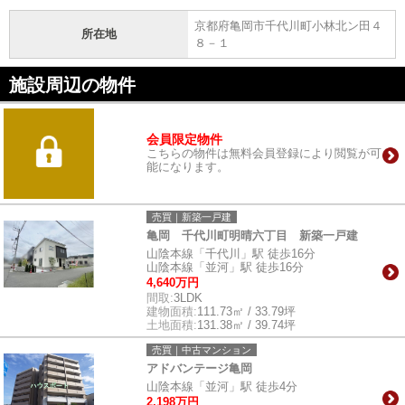
京都府亀岡市千代川町小林北ン田４
所在地
８－１
施設周辺の物件
会員限定物件
こちらの物件は無料会員登録により閲覧が可
能になります。
売買｜新築一戸建
亀岡 千代川町明晴六丁目 新築一戸建
山陰本線「千代川」駅 徒歩16分
山陰本線「並河」駅 徒歩16分
4,640万円
間取:
3LDK
建物面積:
111.73㎡ / 33.79坪
土地面積:
131.38㎡ / 39.74坪
売買｜中古マンション
アドバンテージ亀岡
山陰本線「並河」駅 徒歩4分
2,198万円