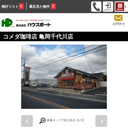
0
0
検討リスト
最近見た物件
お問合せ
コメダ珈琲店 亀岡千代川店
前
次
画像タップで拡大表示【
1
/1】