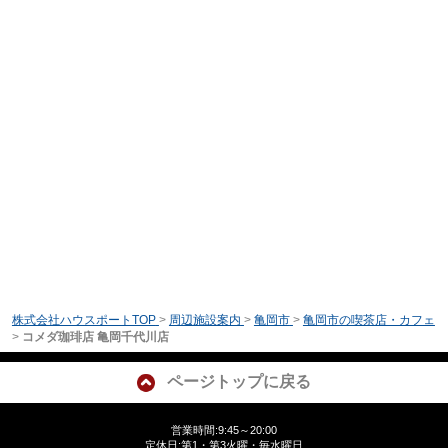
株式会社ハウスポートTOP
>
周辺施設案内
>
亀岡市
>
亀岡市の喫茶店・カフェ
>
コメダ珈琲店 亀岡千代川店
ページトップに戻る
営業時間:9:45～20:00
定休日:第1・第3火曜・毎水曜日