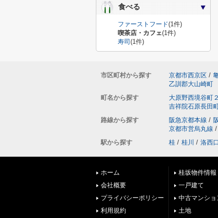
食べる
ファーストフード
(1件)
喫茶店・カフェ
(1件)
寿司
(1件)
市区町村から探す
京都市西京区
/
乙訓郡大山崎町
町名から探す
大原野西境谷町
吉祥院石原長田
路線から探す
阪急京都本線
/
京都市営烏丸線
/
駅から探す
桂
/
桂川
/
洛西
ホーム
桂坂物件情報
会社概要
一戸建て
プライバシーポリシー
中古マンショ
利用規約
土地