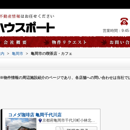
営業時間：9:45～
案内
>
亀岡市
>
亀岡市の喫茶店・カフェ
※物件情報の周辺施設紹介のページであり、各店舗への問い合わせは当社で
コメダ珈琲店 亀岡千代川店
京都府亀岡市千代川町小林北ン田