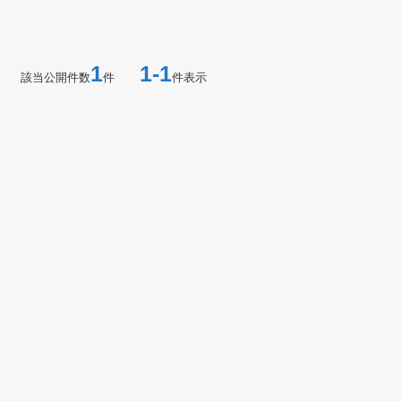
1
1-1
該当公開件数
件
件表示