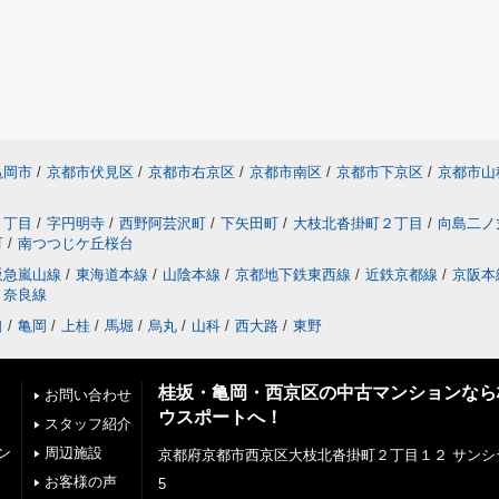
亀岡市
/
京都市伏見区
/
京都市右京区
/
京都市南区
/
京都市下京区
/
京都市山
２丁目
/
字円明寺
/
西野阿芸沢町
/
下矢田町
/
大枝北沓掛町２丁目
/
向島二ノ
町
/
南つつじケ丘桜台
阪急嵐山線
/
東海道本線
/
山陰本線
/
京都地下鉄東西線
/
近鉄京都線
/
京阪本
奈良線
口
/
亀岡
/
上桂
/
馬堀
/
烏丸
/
山科
/
西大路
/
東野
桂坂・亀岡・西京区の中古マンションなら
お問い合わせ
ウスポートへ！
スタッフ紹介
ン
周辺施設
京都府京都市西京区大枝北沓掛町２丁目１２ サンシ
お客様の声
5