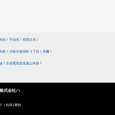
科区
/
宇治市
/
長岡京市
/
丸町
/
大枝北沓掛町３丁目
/
木幡
/
線
/
京福電気鉄道嵐山本線
/
株式会社ハ
ティ桂坂1番館