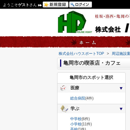
ようこそ
ゲスト
さん
株式会社ハウスポートTOP
>
周辺施設
亀岡市の喫茶店・カフェ
亀岡市のスポット選択
医療
総合病院
(4件)
学ぶ
中学校
(6件)
小学校
(11件)
高校
(1件)