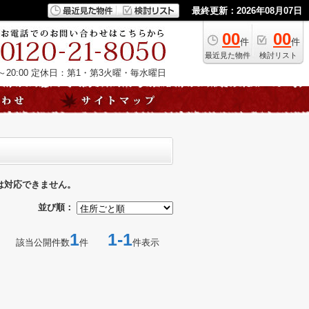
最終更新：2026年08月07日
00
00
件
件
最近見た物件
検討リスト
20:00
定休日：第1・第3火曜・毎水曜日
は対応できません。
並び順：
1
1-1
該当公開件数
件
件表示