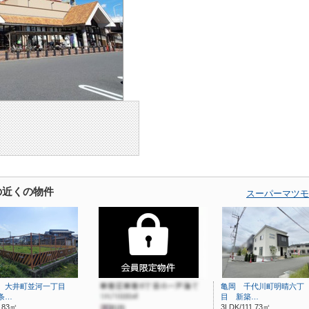
の近くの物件
スーパーマツモ
 大井町並河一丁目
亀岡 千代川町明晴六丁
条…
目 新築…
7.83㎡
3LDK/111.73㎡