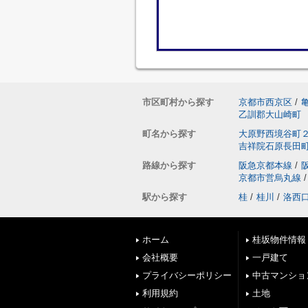
市区町村から探す
京都市西京区
/
乙訓郡大山崎町
町名から探す
大原野西境谷町
吉祥院石原長田
路線から探す
阪急京都本線
/
京都市営烏丸線
/
駅から探す
桂
/
桂川
/
洛西
ホーム
桂坂物件情報
会社概要
一戸建て
プライバシーポリシー
中古マンショ
利用規約
土地