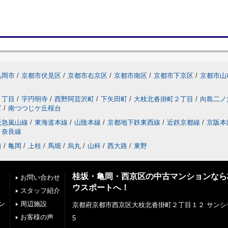
亀岡市
/
京都市伏見区
/
京都市右京区
/
京都市南区
/
京都市下京区
/
京都市山
２丁目
/
字円明寺
/
西野阿芸沢町
/
下矢田町
/
大枝北沓掛町２丁目
/
向島二ノ
町
/
南つつじケ丘桜台
阪急嵐山線
/
東海道本線
/
山陰本線
/
京都地下鉄東西線
/
近鉄京都線
/
京阪本
奈良線
口
/
亀岡
/
上桂
/
馬堀
/
烏丸
/
山科
/
西大路
/
東野
桂坂・亀岡・西京区の中古マンションなら
お問い合わせ
ウスポートへ！
スタッフ紹介
ン
周辺施設
京都府京都市西京区大枝北沓掛町２丁目１２ サンシ
お客様の声
5