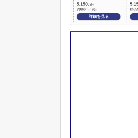
5,150
5,1
万円
約666m／9分
約65
詳細を見る