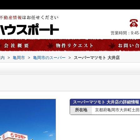
営業時間：9:45～
案内
>
亀岡市
>
亀岡市のスーパー
>
スーパーマツモト 大井店
スーパーマツモト 大井店の詳細情報
所在地
京都府亀岡市大井町土田