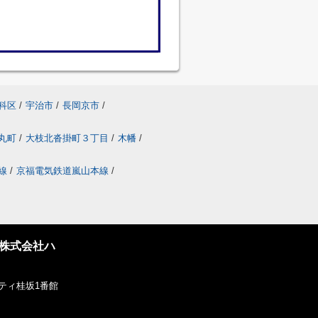
科区
/
宇治市
/
長岡京市
/
丸町
/
大枝北沓掛町３丁目
/
木幡
/
線
/
京福電気鉄道嵐山本線
/
株式会社ハ
ティ桂坂1番館