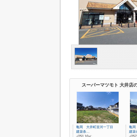
スーパーマツモト 大井店
亀岡 大井町並河一丁目
亀岡
建築条…
建築
-/251.10㎡
-/25