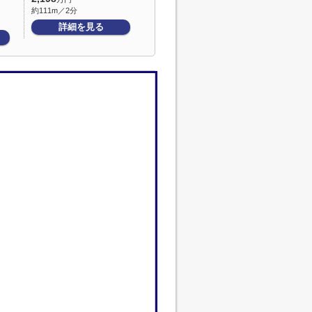
約111m／2分
詳細を見る