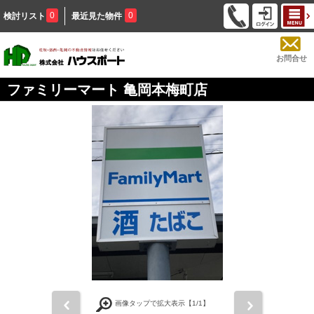
0
0
検討リスト
最近見た物件
お問合せ
ファミリーマート 亀岡本梅町店
前
次
画像タップで拡大表示【
1
/1】