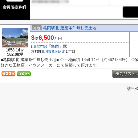
亀岡駅北 建築条件無し売土地
売地
3
6,500
億
万円
山陰本線
「
亀岡
」駅
1858.14㎡
京都府
亀岡市
亀岡駅北
１丁目
562.08坪
■亀岡駅北 建築条件無し売土地■ ◇土地面積 1858.14㎡（約562.008坪） 
好きな工務店・ハウスメーカーにて建築して頂けます。
該当