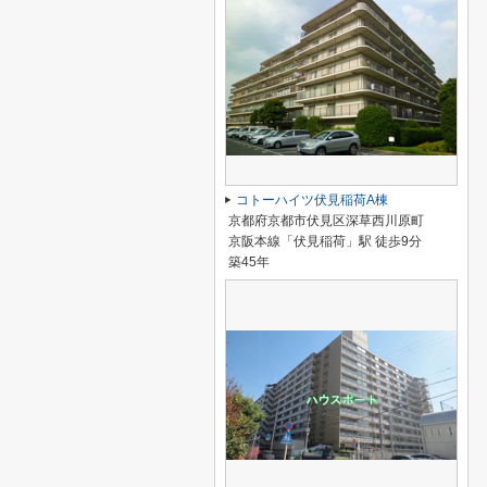
コトーハイツ伏見稲荷A棟
京都府京都市伏見区深草西川原町
京阪本線「伏見稲荷」駅 徒歩9分
築45年