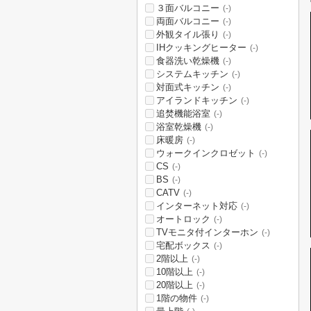
３面バルコニー
(-)
両面バルコニー
(-)
外観タイル張り
(-)
IHクッキングヒーター
(-)
食器洗い乾燥機
(-)
システムキッチン
(-)
対面式キッチン
(-)
アイランドキッチン
(-)
追焚機能浴室
(-)
浴室乾燥機
(-)
床暖房
(-)
ウォークインクロゼット
(-)
CS
(-)
BS
(-)
CATV
(-)
インターネット対応
(-)
オートロック
(-)
TVモニタ付インターホン
(-)
宅配ボックス
(-)
2階以上
(-)
10階以上
(-)
20階以上
(-)
1階の物件
(-)