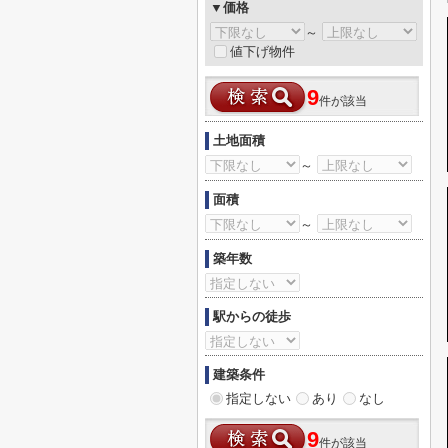
▼価格
～
値下げ物件
9
件が該当
土地面積
～
面積
～
築年数
駅からの徒歩
建築条件
指定しない
あり
なし
9
件が該当