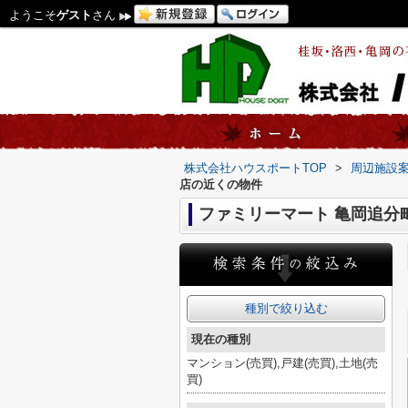
ようこそ
ゲスト
さん
株式会社ハウスポートTOP
>
周辺施設
店の近くの物件
ファミリーマート 亀岡追分
種別で絞り込む
現在の種別
マンション(売買),戸建(売買),土地(売
買)