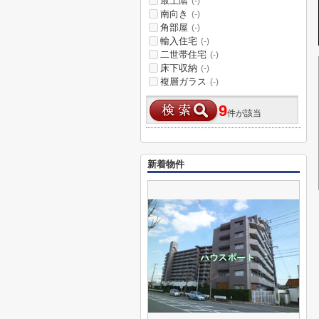
最上階
(-)
南向き
(-)
角部屋
(-)
輸入住宅
(-)
二世帯住宅
(-)
床下収納
(-)
複層ガラス
(-)
9
件が該当
新着物件