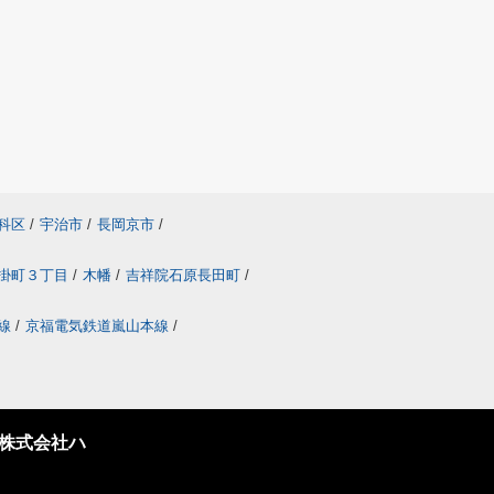
科区
/
宇治市
/
長岡京市
/
掛町３丁目
/
木幡
/
吉祥院石原長田町
/
線
/
京福電気鉄道嵐山本線
/
株式会社ハ