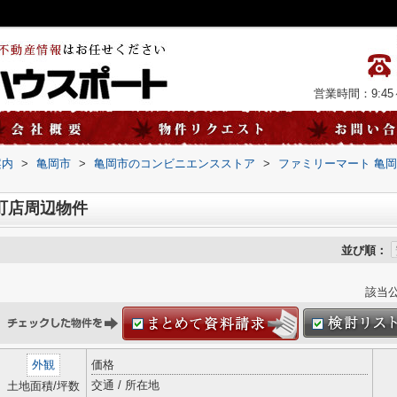
営業時間：9:45～
案内
>
亀岡市
>
亀岡市のコンビニエンスストア
>
ファミリーマート 亀
町店周辺物件
並び順：
該当
外観
価格
交通 / 所在地
土地面積/坪数