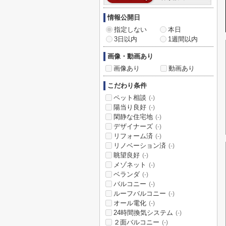
情報公開日
指定しない
本日
3日以内
1週間以内
画像・動画あり
画像あり
動画あり
こだわり条件
ペット相談
(-)
陽当り良好
(-)
閑静な住宅地
(-)
デザイナーズ
(-)
リフォーム済
(-)
リノベーション済
(-)
眺望良好
(-)
メゾネット
(-)
ベランダ
(-)
バルコニー
(-)
ルーフバルコニー
(-)
オール電化
(-)
24時間換気システム
(-)
２面バルコニー
(-)