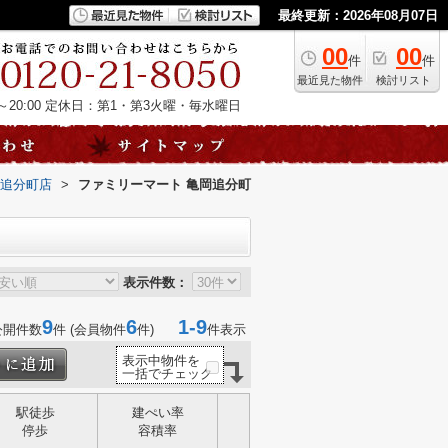
最終更新：2026年08月07日
00
00
件
件
最近見た物件
検討リスト
20:00
定休日：第1・第3火曜・毎水曜日
岡追分町店
>
ファミリーマート 亀岡追分町
表示件数：
9
6
1-9
公開件数
件 (会員物件
件)
件表示
表示中物件を
一括でチェック
駅徒歩
建ぺい率
停歩
容積率