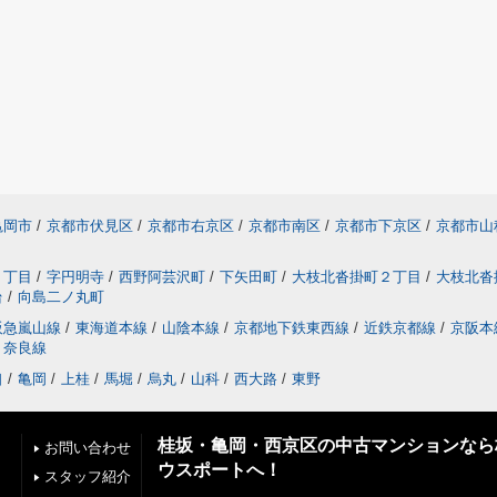
亀岡市
/
京都市伏見区
/
京都市右京区
/
京都市南区
/
京都市下京区
/
京都市山
２丁目
/
字円明寺
/
西野阿芸沢町
/
下矢田町
/
大枝北沓掛町２丁目
/
大枝北沓
台
/
向島二ノ丸町
阪急嵐山線
/
東海道本線
/
山陰本線
/
京都地下鉄東西線
/
近鉄京都線
/
京阪本
奈良線
口
/
亀岡
/
上桂
/
馬堀
/
烏丸
/
山科
/
西大路
/
東野
桂坂・亀岡・西京区の中古マンションなら
お問い合わせ
ウスポートへ！
スタッフ紹介