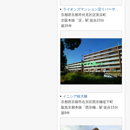
ライオンズマンション淀リバーサイド
京都府京都市伏見区淀美豆町
京阪本線「淀」駅 徒歩23分
築35年
イニシア桂大橋
京都府京都市右京区西京極堤下町
阪急京都本線「西京極」駅 徒歩15分
築9年