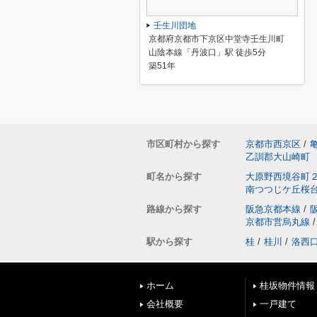
壬生川団地
京都府京都市下京区中堂寺壬生川町
山陰本線「丹波口」駅 徒歩5分
築51年
市区町村から探す
京都市西京区
/
乙訓郡大山崎町
町名から探す
大原野西境谷町
南つつじケ丘桜
路線から探す
阪急京都本線
/
京都市営烏丸線
/
駅から探す
桂
/
桂川
/
洛西
ホーム
桂坂物件情報
会社概要
一戸建て