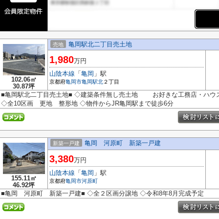
亀岡駅北二丁目売土地
売地
1,980
万円
山陰本線
「
亀岡
」駅
102.06㎡
京都府
亀岡市
亀岡駅北
２丁目
30.87坪
■亀岡駅北二丁目売土地■ ◇建築条件無し売土地 お好きな工務店・ハウ
◇全10区画 更地 整形地 ◇物件からJR亀岡駅まで徒歩6分
亀岡 河原町 新築一戸建
新築一戸建
3,380
万円
山陰本線
「
亀岡
」駅
155.11㎡
京都府
亀岡市
河原町
46.92坪
■亀岡 河原町 新築一戸建■ ◇全２区画分譲地 ◇令和8年8月完成予定