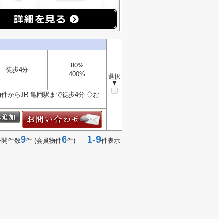
80%
徒歩4分
400%
選択
▼
◇物件からJR 亀岡駅まで徒歩4分 ◇お
9
6
1-9
公開件数
件 (会員物件
件)
件表示