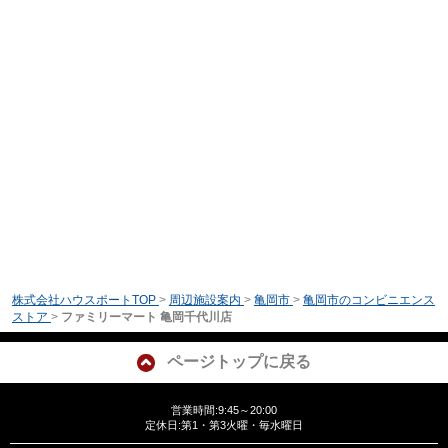
株式会社ハウスポートTOP
>
周辺施設案内
>
亀岡市
>
亀岡市のコンビニエンス
ストア
>
ファミリーマート 亀岡千代川店
ページトップに戻る
営業時間:9:45～20:00
定休日:第1・第3火曜・毎水曜日