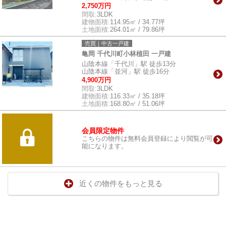
2,750万円
間取:
3LDK
建物面積:
114.95㎡ / 34.77坪
土地面積:
264.01㎡ / 79.86坪
売買｜中古一戸建
亀岡 千代川町小林植田 一戸建
山陰本線「千代川」駅 徒歩13分
山陰本線「並河」駅 徒歩16分
4,900万円
間取:
3LDK
建物面積:
116.33㎡ / 35.18坪
土地面積:
168.80㎡ / 51.06坪
会員限定物件
こちらの物件は無料会員登録により閲覧が可
能になります。
近くの物件をもっと見る