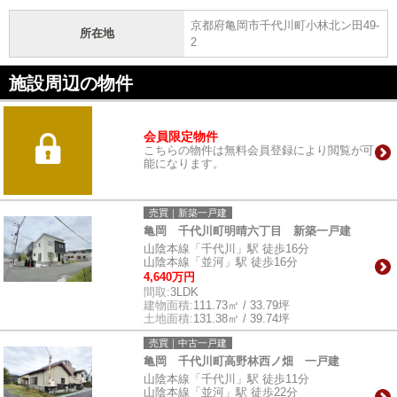
京都府亀岡市千代川町小林北ン田49-
所在地
2
施設周辺の物件
会員限定物件
こちらの物件は無料会員登録により閲覧が可
能になります。
売買｜新築一戸建
亀岡 千代川町明晴六丁目 新築一戸建
山陰本線「千代川」駅 徒歩16分
山陰本線「並河」駅 徒歩16分
4,640万円
間取:
3LDK
建物面積:
111.73㎡ / 33.79坪
土地面積:
131.38㎡ / 39.74坪
売買｜中古一戸建
亀岡 千代川町高野林西ノ畑 一戸建
山陰本線「千代川」駅 徒歩11分
山陰本線「並河」駅 徒歩22分