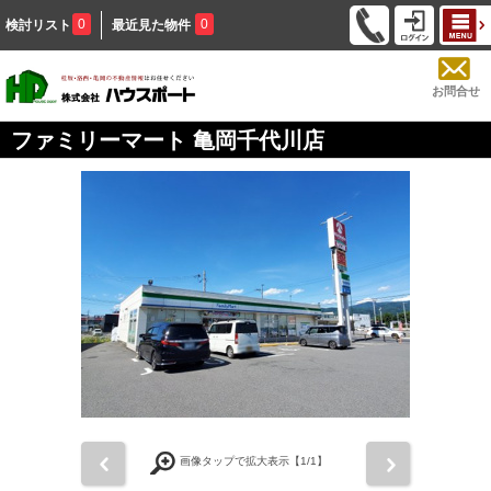
0
0
検討リスト
最近見た物件
お問合せ
ファミリーマート 亀岡千代川店
前
次
画像タップで拡大表示【
1
/1】