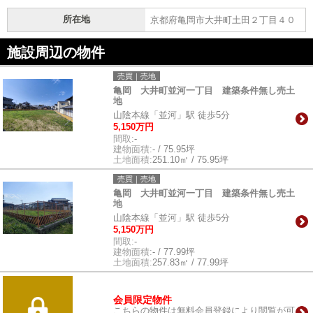
所在地
京都府亀岡市大井町土田２丁目４０
施設周辺の物件
売買｜売地
亀岡 大井町並河一丁目 建築条件無し売土
地
山陰本線「並河」駅 徒歩5分
5,150万円
間取:
-
建物面積:
- / 75.95坪
土地面積:
251.10㎡ / 75.95坪
売買｜売地
亀岡 大井町並河一丁目 建築条件無し売土
地
山陰本線「並河」駅 徒歩5分
5,150万円
間取:
-
建物面積:
- / 77.99坪
土地面積:
257.83㎡ / 77.99坪
会員限定物件
こちらの物件は無料会員登録により閲覧が可