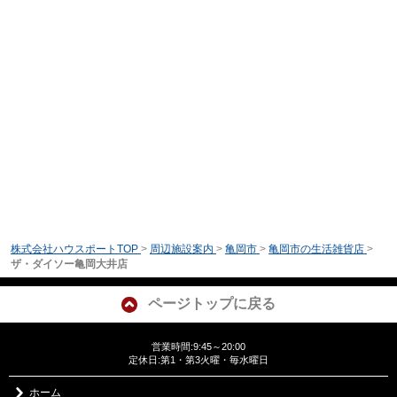
株式会社ハウスポートTOP
>
周辺施設案内
>
亀岡市
>
亀岡市の生活雑貨店
>
ザ・ダイソー亀岡大井店
ページトップに戻る
営業時間:9:45～20:00
定休日:第1・第3火曜・毎水曜日
ホーム