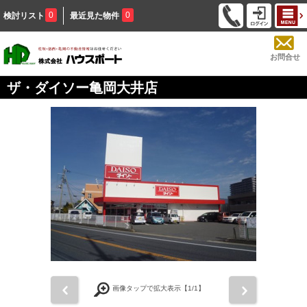
0
0
検討リスト
最近見た物件
お問合せ
ザ・ダイソー亀岡大井店
前
次
画像タップで拡大表示【
1
/1】