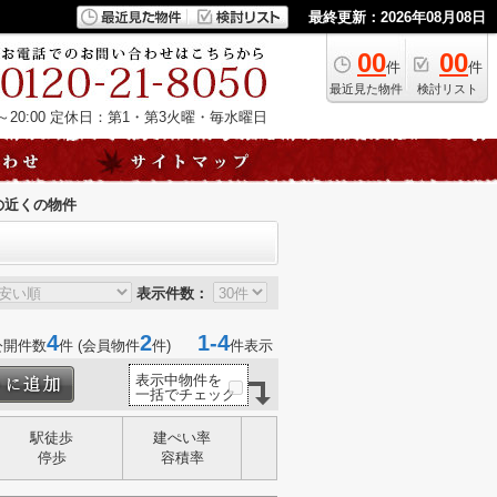
最終更新：2026年08月08日
00
00
件
件
最近見た物件
検討リスト
20:00
定休日：第1・第3火曜・毎水曜日
の近くの物件
表示件数：
4
2
1-4
公開件数
件 (会員物件
件)
件表示
表示中物件を
一括でチェック
駅徒歩
建ぺい率
停歩
容積率