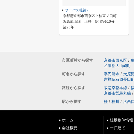
サーパス桂第2
京都府京都市西京区上桂東ノ口町
阪急嵐山線「上桂」駅 徒歩10分
築25年
市区町村から探す
京都市西京区
/
乙訓郡大山崎町
町名から探す
字円明寺
/
大原
吉祥院石原長田
路線から探す
阪急京都本線
/
京都市営烏丸線
/
駅から探す
桂
/
桂川
/
洛西
ホーム
桂坂物件情報
会社概要
一戸建て