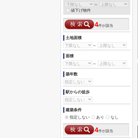
～
値下げ物件
4
件が該当
土地面積
～
面積
～
築年数
駅からの徒歩
建築条件
指定しない
あり
なし
4
件が該当