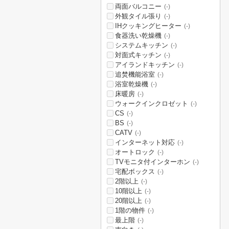
両面バルコニー
(-)
外観タイル張り
(-)
IHクッキングヒーター
(-)
食器洗い乾燥機
(-)
システムキッチン
(-)
対面式キッチン
(-)
アイランドキッチン
(-)
追焚機能浴室
(-)
浴室乾燥機
(-)
床暖房
(-)
ウォークインクロゼット
(-)
CS
(-)
BS
(-)
CATV
(-)
インターネット対応
(-)
オートロック
(-)
TVモニタ付インターホン
(-)
宅配ボックス
(-)
2階以上
(-)
10階以上
(-)
20階以上
(-)
1階の物件
(-)
最上階
(-)