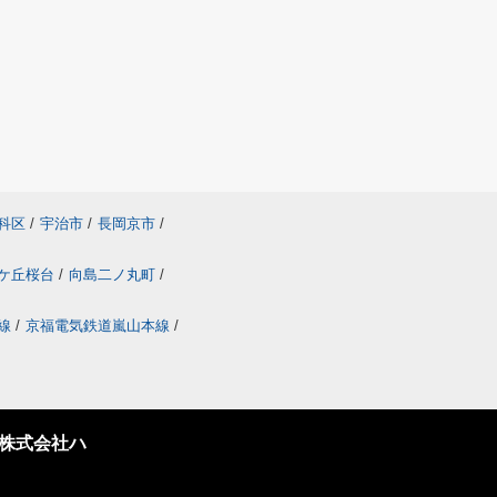
科区
/
宇治市
/
長岡京市
/
ケ丘桜台
/
向島二ノ丸町
/
線
/
京福電気鉄道嵐山本線
/
株式会社ハ