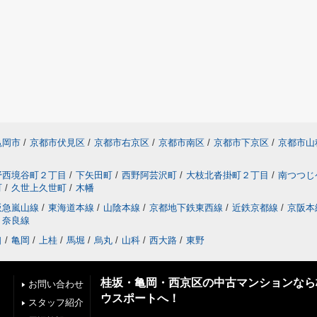
亀岡市
/
京都市伏見区
/
京都市右京区
/
京都市南区
/
京都市下京区
/
京都市山
野西境谷町２丁目
/
下矢田町
/
西野阿芸沢町
/
大枝北沓掛町２丁目
/
南つつじ
町
/
久世上久世町
/
木幡
阪急嵐山線
/
東海道本線
/
山陰本線
/
京都地下鉄東西線
/
近鉄京都線
/
京阪本
奈良線
口
/
亀岡
/
上桂
/
馬堀
/
烏丸
/
山科
/
西大路
/
東野
桂坂・亀岡・西京区の中古マンションなら
お問い合わせ
ウスポートへ！
スタッフ紹介