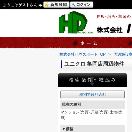
ようこそ
ゲスト
さん
株式会社ハウスポートTOP
>
周辺施設
ユニクロ 亀岡店周辺物件
種別で絞り込む
現在の種別
マンション(売買),戸建(売買),土地(売
買)
▼価格