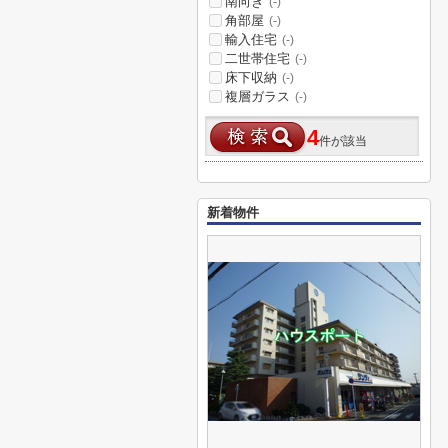
南向き
(-)
角部屋
(-)
輸入住宅
(-)
二世帯住宅
(-)
床下収納
(-)
複層ガラス
(-)
4
件が該当
新着物件