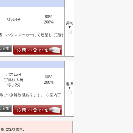
60%
徒歩4分
200%
選択
▼
務店・ハウスメーカーにて建築して頂け
バス15分
60%
宇津根大橋
200%
選択
停歩2分
▼
川につき解放感あります。 ◇室内丁