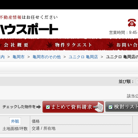
営業時間：9:45～
案内
>
亀岡市
>
亀岡市のその他
>
ユニクロ 亀岡店
>
ユニクロ 亀岡店
並び順：
該当
外観
価格
交通 / 所在地
土地面積/坪数