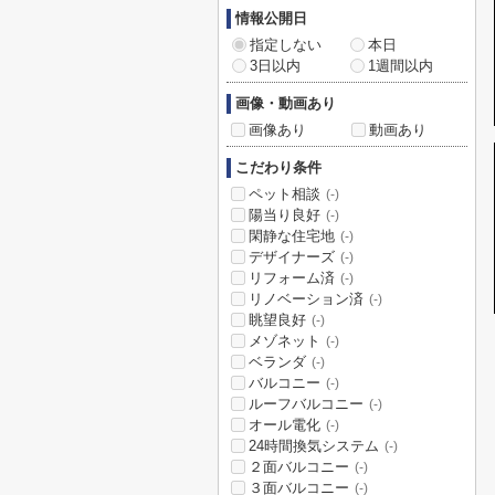
情報公開日
指定しない
本日
3日以内
1週間以内
画像・動画あり
画像あり
動画あり
こだわり条件
ペット相談
(-)
陽当り良好
(-)
閑静な住宅地
(-)
デザイナーズ
(-)
リフォーム済
(-)
リノベーション済
(-)
眺望良好
(-)
メゾネット
(-)
ベランダ
(-)
バルコニー
(-)
ルーフバルコニー
(-)
オール電化
(-)
24時間換気システム
(-)
２面バルコニー
(-)
３面バルコニー
(-)