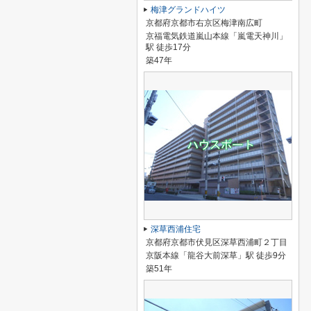
梅津グランドハイツ
京都府京都市右京区梅津南広町
京福電気鉄道嵐山本線「嵐電天神川」
駅 徒歩17分
築47年
深草西浦住宅
京都府京都市伏見区深草西浦町２丁目
京阪本線「龍谷大前深草」駅 徒歩9分
築51年