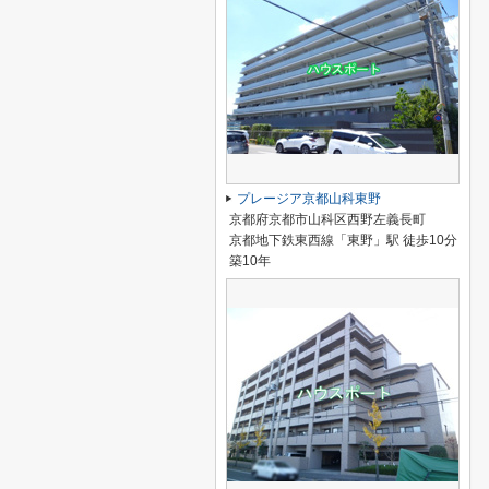
プレージア京都山科東野
京都府京都市山科区西野左義長町
京都地下鉄東西線「東野」駅 徒歩10分
築10年