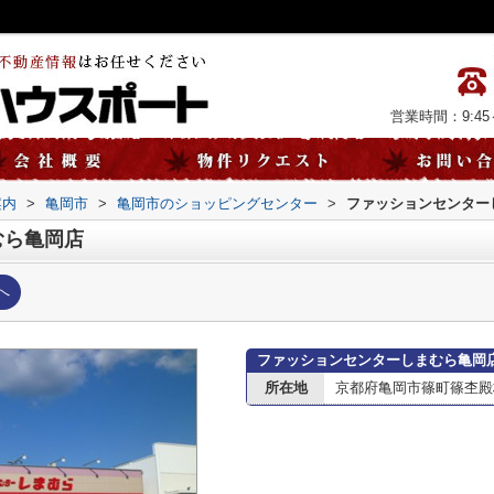
営業時間：9:45～
案内
>
亀岡市
>
亀岡市のショッピングセンター
>
ファッションセンター
むら亀岡店
へ
ファッションセンターしまむら亀岡
所在地
京都府亀岡市篠町篠杢殿