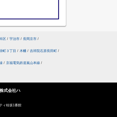
科区
/
宇治市
/
長岡京市
/
掛町３丁目
/
木幡
/
吉祥院石原長田町
/
線
/
京福電気鉄道嵐山本線
/
株式会社ハ
ティ桂坂1番館