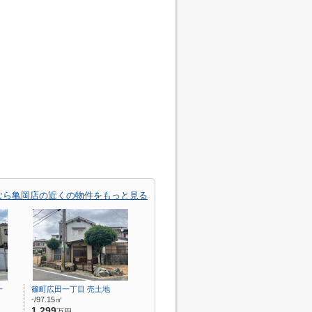
むら亀岡店の近くの物件をもっと見る
一
篠町広田一丁目 売土地
-/97.15㎡
1,299
万円