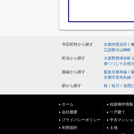
市区町村から探す
京都市西京区
/
乙訓郡大山崎町
町名から探す
大原野西境谷町
南つつじケ丘桜
路線から探す
阪急京都本線
/
京都市営烏丸線
/
駅から探す
桂
/
桂川
/
洛西
ホーム
桂坂物件情報
会社概要
一戸建て
プライバシーポリシー
中古マンショ
利用規約
土地