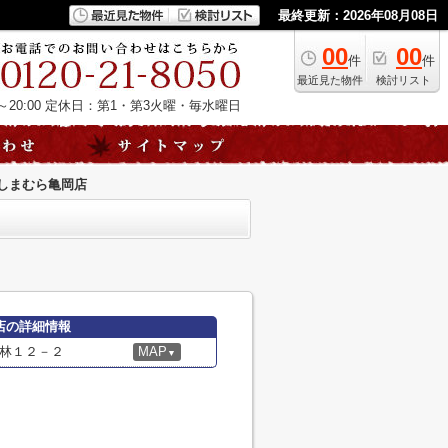
最終更新：2026年08月08日
00
00
件
件
最近見た物件
検討リスト
20:00
定休日：第1・第3火曜・毎水曜日
しまむら亀岡店
店の詳細情報
林１２－２
MAP
▼