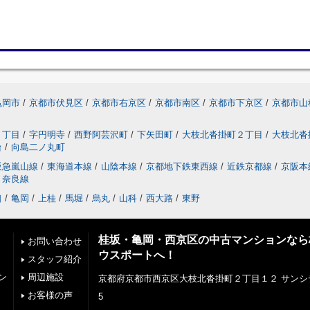
亀岡市
/
京都市伏見区
/
京都市右京区
/
京都市南区
/
京都市下京区
/
京都市山
２丁目
/
字円明寺
/
西野阿芸沢町
/
下矢田町
/
大枝北沓掛町２丁目
/
大枝北沓
台
/
向島二ノ丸町
阪急嵐山線
/
東海道本線
/
山陰本線
/
京都地下鉄東西線
/
近鉄京都線
/
京阪本
奈良線
口
/
亀岡
/
上桂
/
馬堀
/
烏丸
/
山科
/
西大路
/
東野
桂坂・亀岡・西京区の中古マンションなら
お問い合わせ
ウスポートへ！
スタッフ紹介
ン
周辺施設
京都府京都市西京区大枝北沓掛町２丁目１２ サンシ
お客様の声
5