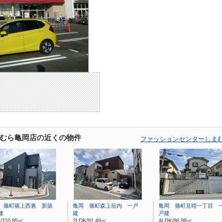
むら亀岡店の近くの物件
ファッションセンターしま
 篠町篠上西裏 新築
亀岡 篠町森上垣内 一戸
亀岡 篠町見晴一丁目 
建
建
戸建
/110.95㎡
2LDK/91.49㎡
4LDK/96.88㎡