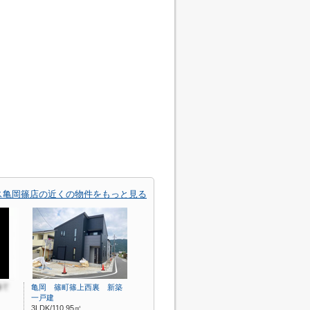
ス亀岡篠店の近くの物件をもっと見る
亀岡 篠町篠上西裏 新築
一戸建
3LDK/110.95㎡