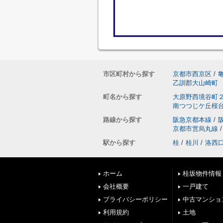
市区町村から探す
京都市西京区
/
乙訓郡大山崎町
町名から探す
大原野西境谷町
南つつじケ丘桜
路線から探す
阪急京都本線
/
京都市営烏丸線
/
駅から探す
桂
/
桂川
/
洛西
ホーム
桂坂物件情報
会社概要
一戸建て
プライバシーポリシー
中古マンショ
利用規約
土地