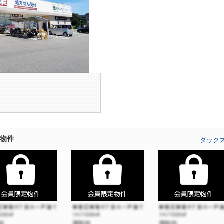
物件
ダック