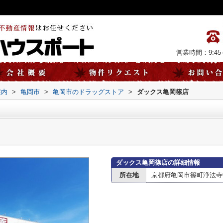
営業時間：9:45～
案内
>
亀岡市
>
亀岡市のドラッグストア
>
ダックス亀岡篠店
ダックス亀岡篠店の詳細情報
所在地
京都府亀岡市篠町浄法寺中