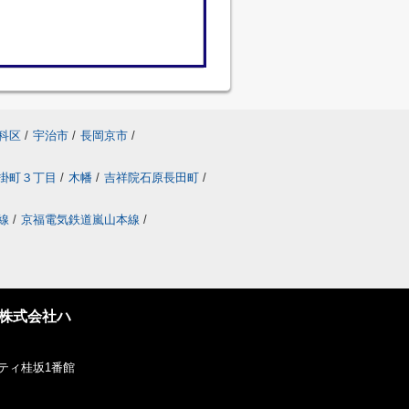
科区
/
宇治市
/
長岡京市
/
掛町３丁目
/
木幡
/
吉祥院石原長田町
/
線
/
京福電気鉄道嵐山本線
/
株式会社ハ
ティ桂坂1番館