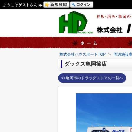
ようこそ
ゲスト
さん
株式会社ハウスポートTOP
>
周辺施設
ダックス亀岡篠店
<<亀岡市のドラッグストアの一覧へ