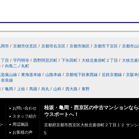
亀岡市
/
京都市伏見区
/
京都市右京区
/
京都市南区
/
京都市下京区
/
京都市山
２丁目
/
字円明寺
/
西野阿芸沢町
/
下矢田町
/
大枝北沓掛町２丁目
/
大枝北沓
台
/
向島二ノ丸町
阪急嵐山線
/
東海道本線
/
山陰本線
/
京都地下鉄東西線
/
近鉄京都線
/
京阪本
奈良線
口
/
亀岡
/
上桂
/
馬堀
/
烏丸
/
山科
/
西大路
/
東野
桂坂・亀岡・西京区の中古マンションなら
お問い合わせ
ウスポートへ！
スタッフ紹介
ン
周辺施設
京都府京都市西京区大枝北沓掛町２丁目１２ サンシ
お客様の声
5