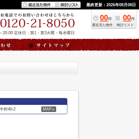
最終更新：2026年08月08日
00
00
件
件
最近見た物件
検討リスト
20:00
定休日：第1・第3火曜・毎水曜日
村40-2
MAP
▼