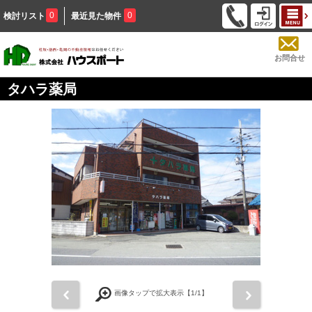
0
0
検討リスト
最近見た物件
お問合せ
タハラ薬局
前
次
画像タップで拡大表示【
1
/1】