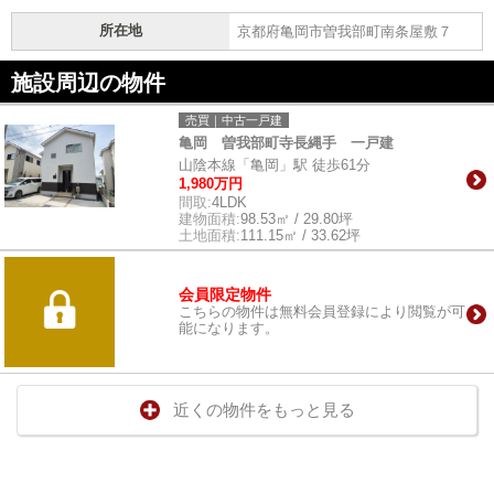
所在地
京都府亀岡市曽我部町南条屋敷７
施設周辺の物件
売買｜中古一戸建
亀岡 曽我部町寺長縄手 一戸建
山陰本線「亀岡」駅 徒歩61分
1,980万円
間取:
4LDK
建物面積:
98.53㎡ / 29.80坪
土地面積:
111.15㎡ / 33.62坪
会員限定物件
こちらの物件は無料会員登録により閲覧が可
能になります。
近くの物件をもっと見る