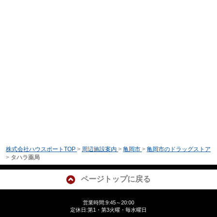
株式会社ハウスポートTOP
>
周辺施設案内
>
亀岡市
>
亀岡市のドラッグストア
>
タハラ薬局
ページトップに戻る
営業時間:9:45～20:00
定休日:第1・第3火曜・毎水曜日