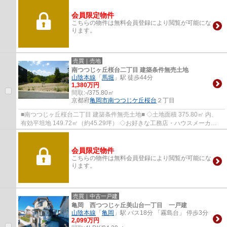
会員限定物件
こちらの物件は無料会員登録により閲覧が可能にな
ります。
売買｜売地
南つつじヶ丘桜台二丁目 建築条件無売土地
山陰本線
「
馬堀
」駅 徒歩44分
1,380万円
間取:
-/375.80㎡
京都府
亀岡市
南つつじケ丘桜台
２丁目
■南つつじヶ丘桜台二丁目 建築条件無売土地■ ◇土地面積 375.80㎡ 内、
有効平坦地 149.72㎡（約45.29坪） ◇お好きな工務店・ハウスメーカー
にて建築して頂けます。 ◇物件より京阪バス ...
会員限定物件
こちらの物件は無料会員登録により閲覧が可能にな
ります。
売買｜中古一戸建
亀岡 西つつじヶ丘美山台一丁目 一戸建
山陰本線
「
亀岡
」駅 バス18分 「霧島台」 停歩3分
2,099万円