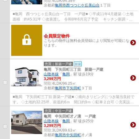
間取:
4LDK/94.39㎡
京都府
亀岡市
西つつじケ丘美山台
１丁目
■亀岡 西つつじヶ丘美山台一丁目 一戸建■ ◇平成11年4月建築 ◇土地
面積 約45.31坪 ◇改装渡し 令和8年6月完了予定 キッチン新調・浴
室新調・トイレ新調・洗面台新調 全室クロス...
会員限定物件
こちらの物件は無料会員登録により閲覧が可能にな
ります。
売買｜新築一戸建
新築
亀岡 下矢田町三丁目 新築一戸建
山陰本線
「
亀岡
」駅 徒歩19分
3,299万円
間取:
4LDK/96.25㎡
京都府
亀岡市
下矢田町
３丁目
■亀岡 下矢田町三丁目 新築一戸建■ ◇南向きリビングにつき陽当良好で
す。 ◇土地約32.25坪、前道約6ｍ 間口約9ｍ ◇駐車２台可 ◇充実設
備 浴室暖房乾燥機 食器洗浄乾燥機付き
売買｜中古一戸建
亀岡 中矢田町才ノ溝 一戸建
山陰本線
「
亀岡
」駅 徒歩25分
3,299万円
間取:
3LDK/89.63㎡
京都府
亀岡市
中矢田町
才ノ溝