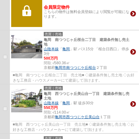
会員限定物件
こちらの物件は無料会員登録により閲覧が可能にな
ります。
売買｜売地
亀岡 南つつじヶ丘桜台二丁目 建築条件無し売土
地
山陰本線
「
亀岡
」駅 バス15分 「桜台日西口」 停歩
3分
500万円
間取:
-/580.36㎡
京都府
亀岡市
南つつじケ丘桜台
２丁目
■亀岡 南つつじヶ丘桜台二丁目 売土地■ ◇建築条件無し売土地 ◇お好
きな工務店・ハウスメーカーにて建築して頂けます。
売買｜売地
亀岡 西つつじヶ丘美山台一丁目 建築条件無し売
土地
山陰本線
「
亀岡
」駅 徒歩30分
550万円
間取:
-/114.00㎡
京都府
亀岡市
西つつじケ丘美山台
１丁目
■亀岡 西つつじヶ丘美山台一丁目 売土地■ ◇建築条件無し売土地 ◇お
好きな工務店・ハウスメーカーにて建築して頂けます。
売買｜売地