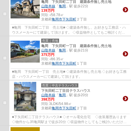
亀岡 下矢田町二丁目 建築条件無し売土地
山陰本線
「
亀岡
」駅 徒歩22分
139万円
間取:
-/58.78㎡
京都府
亀岡市
下矢田町
２丁目
■亀岡 下矢田町二丁目 売土地■ ◇建築条件無し、お好きな工務店・ハ
ウスメーカーにて建築して頂けます。 ◇収益物件としてもご検討くださ
い。
売買｜売地
亀岡 下矢田町一丁目 建築条件無し売土地
山陰本線
「
亀岡
」駅 徒歩21分
375万円
間取:
-/86.35㎡
京都府
亀岡市
下矢田町
１丁目
■亀岡 下矢田町一丁目 売土地■ ◇建築条件無し売土地 ◇お好きな工務
店・ハウスメーカーにて建築して頂けます。
売買｜中古テラスハウス
下矢田町二丁目目テラスハウス
山陰本線
「
亀岡
」駅 徒歩20分
398万円
間取:
3LDK/54.98㎡
京都府
亀岡市
下矢田町
２丁目
■下矢田町二丁目テラスハウス■ ◇オール電化住宅 ◇改装履歴あります
◇物件からJR亀岡駅まで徒歩20分 ◇収益物件としてもご検討いただけま
す。