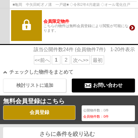
■亀岡 中矢田町才ノ溝 一戸建■ ◇令和2年4月建築 ◇オール電化住戸
会員限定物件
こちらの物件は無料会員登録により閲覧が可能にな
ります。
該当公開件数
24
件 (会員物件
7
件)
1-20
件表示
1
2
<<前へ
次へ>>
最初
チェックした物件をまとめて
検討リストに追加
お問い合わせ
無料会員登録はこちら
公開物件数：
0
件
会員登録
会員物件数：
0
件
さらに条件を絞り込む