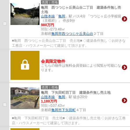
売買｜売地
亀岡 西つつじヶ丘美山台二丁目 建築条件無し売
土地
山陰本線
「
亀岡
」駅 バス4分 「つつじヶ丘小学校前
（京都府）」 停歩9分
980万円
間取:
-/273.48㎡
京都府
亀岡市
西つつじケ丘美山台
２丁目
■亀岡 西つつじヶ丘美山台二丁目 売土地■ ◇建築条件無し ◇お好きな
工務店・ハウスメーカーにて建築して頂けます。
会員限定物件
こちらの物件は無料会員登録により閲覧が可能にな
ります。
売買｜売地
亀岡 下矢田町四丁目 建築条件無し売土地
山陰本線
「
亀岡
」駅 徒歩20分
1,180万円
間取:
-/107.43㎡
京都府
亀岡市
下矢田町
４丁目
■亀岡 下矢田町四丁目 売土地■ ◇建築条件無し売土地 ◇お好きな工務
店・ハウスメーカーにて建築して頂けます。