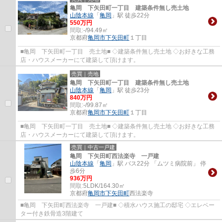
亀岡 下矢田町一丁目 建築条件無し売土地
山陰本線
「
亀岡
」駅 徒歩22分
550万円
間取:
-/94.49㎡
京都府
亀岡市
下矢田町
１丁目
■亀岡 下矢田町一丁目 売土地■ ◇建築条件無し売土地 ◇お好きな工務
店・ハウスメーカーにて建築して頂けます。
売買｜売地
亀岡 下矢田町一丁目 建築条件無し売土地
山陰本線
「
亀岡
」駅 徒歩23分
840万円
間取:
-/99.87㎡
京都府
亀岡市
下矢田町
１丁目
■亀岡 下矢田町一丁目 売土地■ ◇建築条件無し売土地 ◇お好きな工務
店・ハウスメーカーにて建築して頂けます。
売買｜中古一戸建
亀岡 下矢田町西法楽寺 一戸建
山陰本線
「
亀岡
」駅 バス22分 「ムツミ病院前」 停
歩6分
936万円
間取:
5LDK/164.30㎡
京都府
亀岡市
下矢田町
西法楽寺
■亀岡 下矢田町西法楽寺 一戸建■ ◇積水ハウス施工の邸宅 ◇エレベー
ター付き鉄骨造3階建て