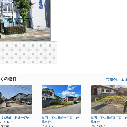
くの物件
京都信用金
 河原町 新築一戸建
亀岡 下矢田町一丁目 建
亀岡 下矢田町四丁目 
/103.68㎡
築条件…
築条件…
80
-/86.35㎡
-/107.43㎡
万円