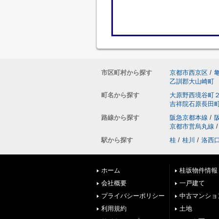
市区町村から探す
京都市西京区
/
乙訓郡大山崎町
町名から探す
大原野西境谷町
吉祥院石原長田
路線から探す
阪急京都本線
/
京都市営烏丸線
/
駅から探す
桂
/
桂川
/
洛西
ホーム
桂坂物件情報
会社概要
一戸建て
プライバシーポリシー
中古マンショ
利用規約
土地