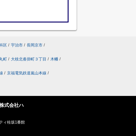
科区
/
宇治市
/
長岡京市
/
丸町
/
大枝北沓掛町３丁目
/
木幡
/
線
/
京福電気鉄道嵐山本線
/
株式会社ハ
ティ桂坂1番館