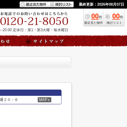
最終更新：2026年08月07日
00
00
件
件
最近見た物件
検討リスト
20:00
定休日：第1・第3火曜・毎水曜日
通２０－６
MAP
▼