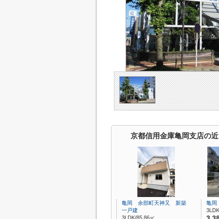
京都信用金庫亀岡支店の近
亀岡 余部町天神又 新築
亀岡
一戸建
3LDK
3LDK/85.86㎡
3,3