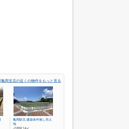
庫亀岡支店の近くの物件をもっと見る
建
亀岡駅北 建築条件無し売土
地
-/1858.14㎡