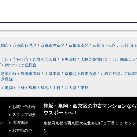
亀岡市
/
京都市伏見区
/
京都市右京区
/
京都市南区
/
京都市下京区
/
京都市山
２丁目
/
字円明寺
/
西野阿芸沢町
/
下矢田町
/
大枝北沓掛町２丁目
/
向島二ノ
町
/
南つつじケ丘桜台
阪急嵐山線
/
東海道本線
/
山陰本線
/
京都地下鉄東西線
/
近鉄京都線
/
京阪本
奈良線
口
/
亀岡
/
上桂
/
馬堀
/
烏丸
/
山科
/
西大路
/
東野
桂坂・亀岡・西京区の中古マンションなら
お問い合わせ
ウスポートへ！
スタッフ紹介
ン
周辺施設
京都府京都市西京区大枝北沓掛町２丁目１２ サンシ
お客様の声
5