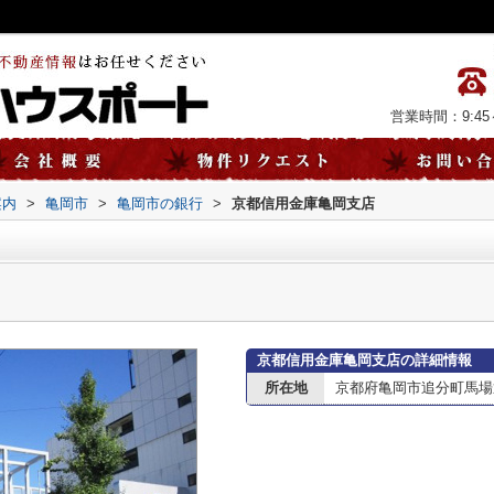
営業時間：9:45～
案内
>
亀岡市
>
亀岡市の銀行
>
京都信用金庫亀岡支店
京都信用金庫亀岡支店の詳細情報
所在地
京都府亀岡市追分町馬場