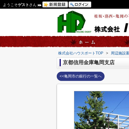
ようこそ
ゲスト
さん
株式会社ハウスポートTOP
>
周辺施設
京都信用金庫亀岡支店
<<亀岡市の銀行の一覧へ