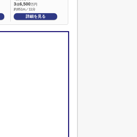
3
6,500
億
万円
約851m／11分
詳細を見る