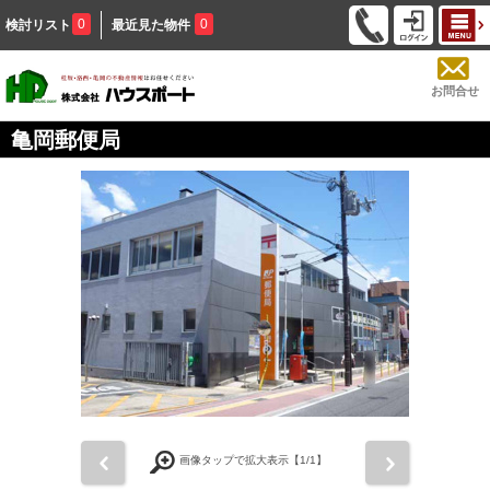
0
0
検討リスト
最近見た物件
お問合せ
亀岡郵便局
前
次
画像タップで拡大表示【
1
/1】