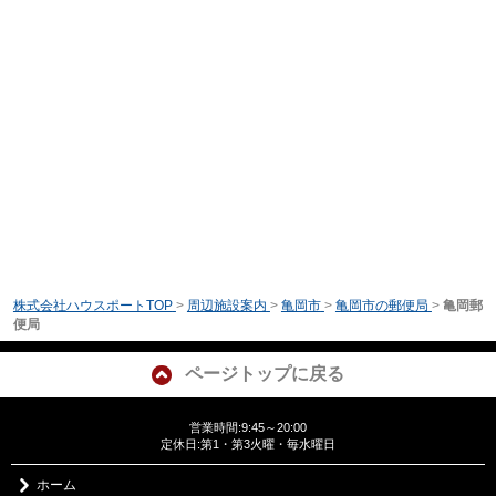
株式会社ハウスポートTOP
>
周辺施設案内
>
亀岡市
>
亀岡市の郵便局
>
亀岡郵
便局
ページトップに戻る
営業時間:9:45～20:00
定休日:第1・第3火曜・毎水曜日
ホーム