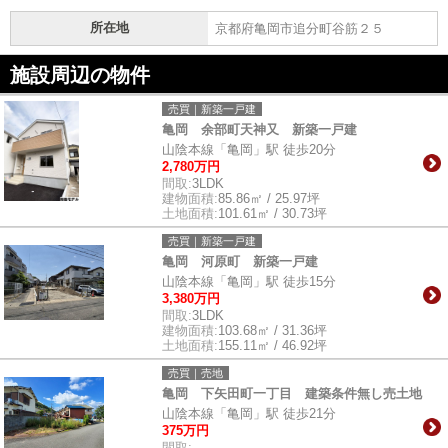
所在地
京都府亀岡市追分町谷筋２５
施設周辺の物件
売買｜新築一戸建
亀岡 余部町天神又 新築一戸建
山陰本線「亀岡」駅 徒歩20分
2,780万円
間取:
3LDK
建物面積:
85.86㎡ / 25.97坪
土地面積:
101.61㎡ / 30.73坪
売買｜新築一戸建
亀岡 河原町 新築一戸建
山陰本線「亀岡」駅 徒歩15分
3,380万円
間取:
3LDK
建物面積:
103.68㎡ / 31.36坪
土地面積:
155.11㎡ / 46.92坪
売買｜売地
亀岡 下矢田町一丁目 建築条件無し売土地
山陰本線「亀岡」駅 徒歩21分
375万円
間取:
-