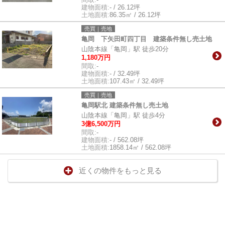
建物面積:
- / 26.12坪
土地面積:
86.35㎡ / 26.12坪
売買｜売地
亀岡 下矢田町四丁目 建築条件無し売土地
山陰本線「亀岡」駅 徒歩20分
1,180万円
間取:
-
建物面積:
- / 32.49坪
土地面積:
107.43㎡ / 32.49坪
売買｜売地
亀岡駅北 建築条件無し売土地
山陰本線「亀岡」駅 徒歩4分
3億6,500万円
間取:
-
建物面積:
- / 562.08坪
土地面積:
1858.14㎡ / 562.08坪
近くの物件をもっと見る