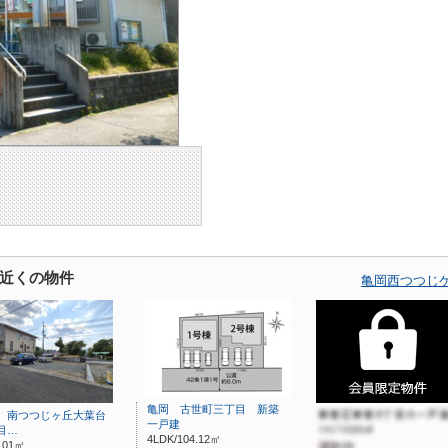
近くの物件
亀岡西つつじ
亀岡 古世町三丁目 新築
 南つつじヶ丘大葉台
一戸建
目…
4LDK/104.12㎡
7.01㎡