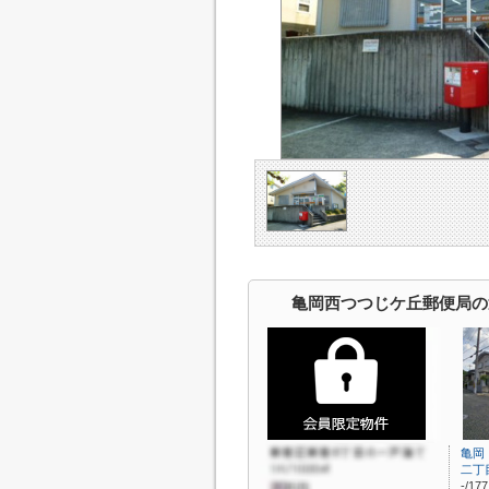
亀岡西つつじケ丘郵便局の
亀岡
二丁
-/17