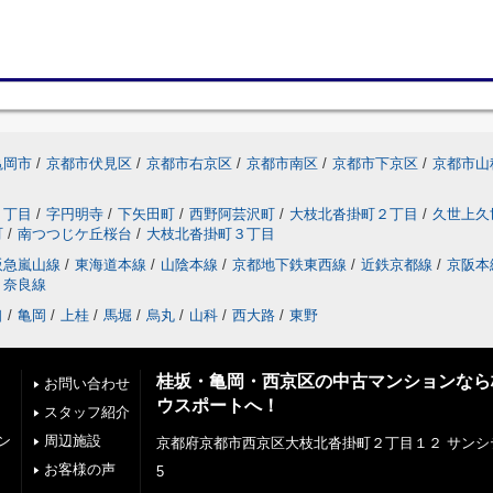
亀岡市
/
京都市伏見区
/
京都市右京区
/
京都市南区
/
京都市下京区
/
京都市山
２丁目
/
字円明寺
/
下矢田町
/
西野阿芸沢町
/
大枝北沓掛町２丁目
/
久世上久
町
/
南つつじケ丘桜台
/
大枝北沓掛町３丁目
阪急嵐山線
/
東海道本線
/
山陰本線
/
京都地下鉄東西線
/
近鉄京都線
/
京阪本
奈良線
口
/
亀岡
/
上桂
/
馬堀
/
烏丸
/
山科
/
西大路
/
東野
桂坂・亀岡・西京区の中古マンションなら
お問い合わせ
ウスポートへ！
スタッフ紹介
ン
周辺施設
京都府京都市西京区大枝北沓掛町２丁目１２ サンシ
お客様の声
5