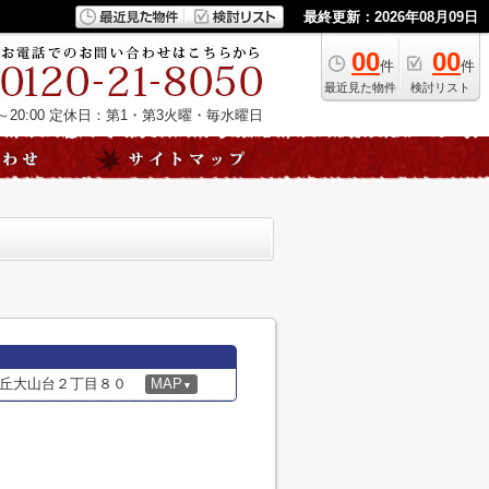
最終更新：2026年08月09日
00
00
件
件
最近見た物件
検討リスト
20:00
定休日：第1・第3火曜・毎水曜日
丘大山台２丁目８０
MAP
▼