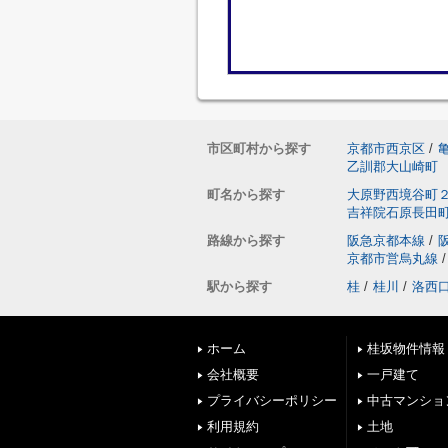
市区町村から探す
京都市西京区
/
乙訓郡大山崎町
町名から探す
大原野西境谷町
吉祥院石原長田
路線から探す
阪急京都本線
/
京都市営烏丸線
/
駅から探す
桂
/
桂川
/
洛西
ホーム
桂坂物件情報
会社概要
一戸建て
プライバシーポリシー
中古マンショ
利用規約
土地