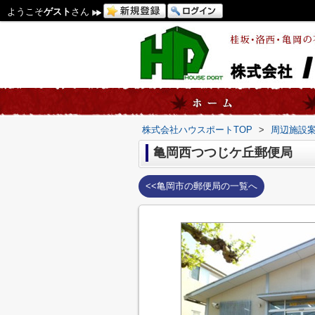
ようこそ
ゲスト
さん
株式会社ハウスポートTOP
>
周辺施設
亀岡西つつじケ丘郵便局
<<亀岡市の郵便局の一覧へ