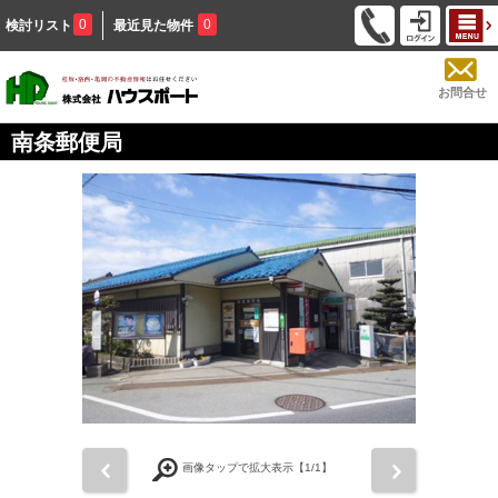
0
0
検討リスト
最近見た物件
お問合せ
南条郵便局
前
次
画像タップで拡大表示【
1
/1】