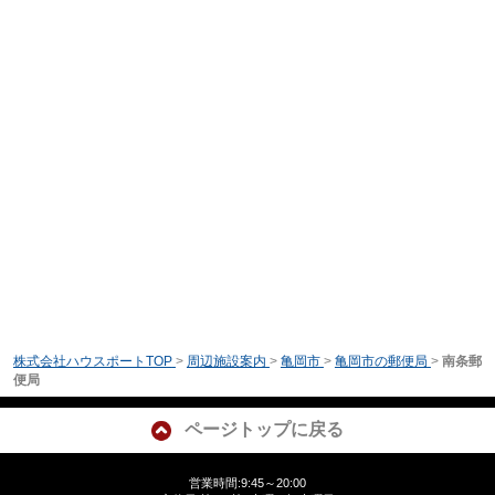
株式会社ハウスポートTOP
>
周辺施設案内
>
亀岡市
>
亀岡市の郵便局
>
南条郵
便局
ページトップに戻る
営業時間:9:45～20:00