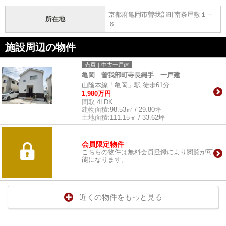
京都府亀岡市曽我部町南条屋敷１－
所在地
６
施設周辺の物件
売買｜中古一戸建
亀岡 曽我部町寺長縄手 一戸建
山陰本線「亀岡」駅 徒歩61分
1,980万円
間取:
4LDK
建物面積:
98.53㎡ / 29.80坪
土地面積:
111.15㎡ / 33.62坪
会員限定物件
こちらの物件は無料会員登録により閲覧が可
能になります。
近くの物件をもっと見る