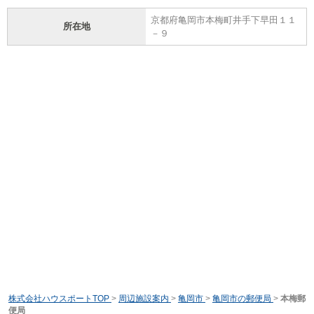
京都府亀岡市本梅町井手下早田１１
所在地
－９
株式会社ハウスポートTOP
>
周辺施設案内
>
亀岡市
>
亀岡市の郵便局
>
本梅郵
便局