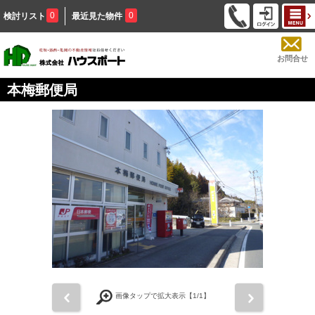
0
0
検討リスト
最近見た物件
お問合せ
本梅郵便局
前
次
画像タップで拡大表示【
1
/1】