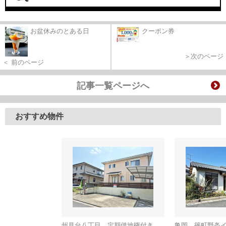
お盆休みのとある日
クーポン券
＞次のページ
＜ 前のページ
記事一覧ページへ
おすすめ物件
州見台八丁目 定期借地権付き一戸建