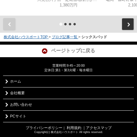
1,380万円
2,1
株式会社ハウスポートTOP
>
ブログ記事一覧
>
シックスパッド
ページトップに戻る
営業時間:9:45～20:00
定休日:第1・第3火曜・毎水曜日
ホーム
会社概要
お問い合わせ
PCサイト
プライバシーポリシー
利用規約
｜アクセスマップ
｜
Copyright(c) 株式会社ハウスポート All rights reserved.