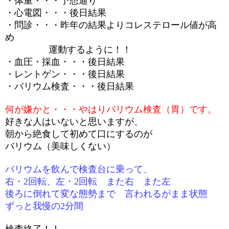
・体重・・・予想通り
・心電図・・・後日結果
・問診・・・昨年の結果よりコレステロール値が高
め
運動するように
！！
・血圧・採血・・・後日結果
・レントゲン・・・後日結果
・バリウム検査・・・後日結果
何が嫌かと・・・やはりバリウム検査（胃）です。
好きな人はいないと思いますが、
朝から絶食して初めて口にするのが
バリウム（美味しくない）
バリウムを飲んで検査台に乗って、
右・
2
回転、左・
2
回転 また右 また左
後ろに倒れて変な態勢まで 言われるがまま状態
ずっと我慢の
2
分間
検査終了！！