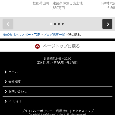
桂稲荷山町 建築条件無し売土地
下津林六反
1,850万円
6,5
株式会社ハウスポートTOP
>
ブログ記事一覧
>
秋の訪れ
ページトップに戻る
営業時間:9:45～20:00
定休日:第1・第3火曜・毎水曜日
ホーム
会社概要
お問い合わせ
PCサイト
プライバシーポリシー
利用規約
｜アクセスマップ
｜
Copyright(c) 株式会社ハウスポート All rights reserved.